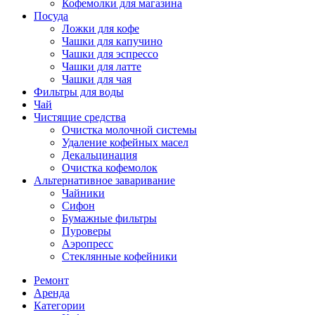
Кофемолки для магазина
Посуда
Ложки для кофе
Чашки для капучино
Чашки для эспрессо
Чашки для латте
Чашки для чая
Фильтры для воды
Чай
Чистящие средства
Очистка молочной системы
Удаление кофейных масел
Декальцинация
Очистка кофемолок
Альтернативное заваривание
Чайники
Сифон
Бумажные фильтры
Пуроверы
Аэропресс
Стеклянные кофейники
Ремонт
Аренда
Категории