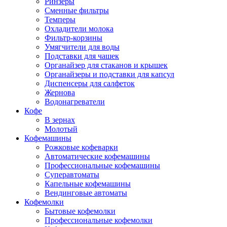
Ринзеры
Сменные фильтры
Темперы
Охладители молока
Фильтр-корзины
Умягчители для воды
Подставки для чашек
Органайзер для стаканов и крышек
Органайзеры и подставки для капсул
Диспенсеры для салфеток
Жернова
Водонагреватели
Кофе
В зернах
Молотый
Кофемашины
Рожковые кофеварки
Автоматические кофемашины
Профессиональные кофемашины
Суперавтоматы
Капельные кофемашины
Вендинговые автоматы
Кофемолки
Бытовые кофемолки
Профессиональные кофемолки