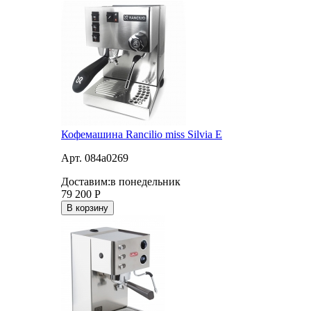
Кофемашина Rancilio miss Silvia E
Арт. 084a0269
Доставим:
в понедельник
79 200
Р
В корзину