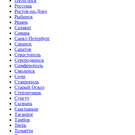
Пятигорск
Россошь
Ростов-на-Дону
Рыбинск
Рязань
Салават
Самара
Санкт-Петербург
Саранск
Саратов
Севастополь
Северодвинск
Симферополь
Смоленск
Сочи
Ставрополь
Старый Оскол
Стерлитамак
Сургут
Сызрань
Сыктывкар
Таганрог
Тамбов
Тверь
Тольятти