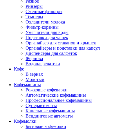
Разное
Ринзеры
Сменные фильтры
Темперы
Охладители молока
Фильтр-корзины
Умягчители для воды
Подставки для чашек
Органайзер для стаканов и крышек
Органайзеры и подставки для капсул
Диспенсеры для салфеток
Жернова
Водонагреватели
Кофе
В зернах
Молотый
Кофемашины
Рожковые кофеварки
Автоматические кофемашины
Профессиональные кофемашины
Суперавтоматы
Капельные кофемашины
Вендинговые автоматы
Кофемолки
Бытовые кофемолки