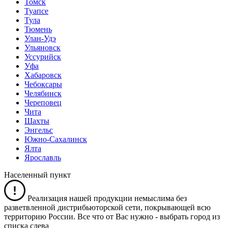
Томск
Туапсе
Тула
Тюмень
Улан-Удэ
Ульяновск
Уссурийск
Уфа
Хабаровск
Чебоксары
Челябинск
Череповец
Чита
Шахты
Энгельс
Южно-Сахалинск
Ялта
Ярославль
Населенный пункт
Реализация нашей продукции немыслима без
разветвленной дистрибьюторской сети, покрывающей всю
территорию России. Все что от Вас нужно -
выбрать город из
списка слева