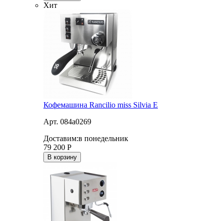
Хит
Кофемашина Rancilio miss Silvia E
Арт. 084a0269
Доставим:
в понедельник
79 200
Р
В корзину