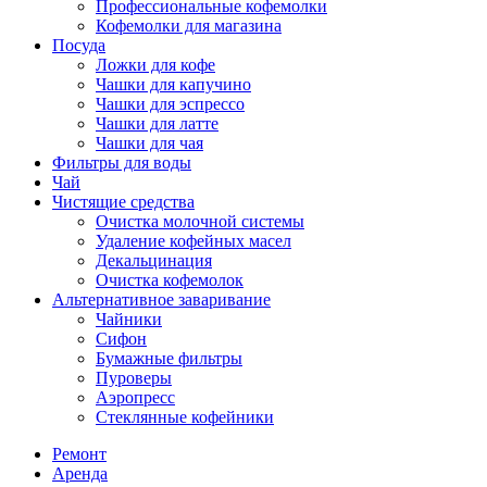
Профессиональные кофемолки
Кофемолки для магазина
Посуда
Ложки для кофе
Чашки для капучино
Чашки для эспрессо
Чашки для латте
Чашки для чая
Фильтры для воды
Чай
Чистящие средства
Очистка молочной системы
Удаление кофейных масел
Декальцинация
Очистка кофемолок
Альтернативное заваривание
Чайники
Сифон
Бумажные фильтры
Пуроверы
Аэропресс
Стеклянные кофейники
Ремонт
Аренда