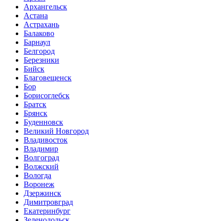
Архангельск
Астана
Астрахань
Балаково
Барнаул
Белгород
Березники
Бийск
Благовещенск
Бор
Борисоглебск
Братск
Брянск
Буденновск
Великий Новгород
Владивосток
Владимир
Волгоград
Волжский
Вологда
Воронеж
Дзержинск
Димитровград
Екатеринбург
Зеленодольск