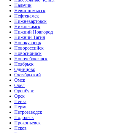
Нальчик
Невинномысск
Нефтекамск
Нижневартовск
Нижнекамск
Нижний Новгород
Нижний Тагил
Новокузнецк
Новороссийск
Новосибирск
Новочебоксарск
Ноябрьск
Одинцово
Октябрьский
Омск
Орел
Оренбург
Орск
Пенза
Пермь
Петрозаводск
Подольск
Прокопьевск
Псков