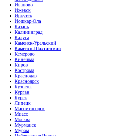
Иваново
Ижевск
Иркутск
Йошкар-Ола
Казань
Калининград
Калуга
Каменск-Уральский
Каменск-Шахтинский
Кемерово
Кинешма
Киров
Кострома
Краснодар
Красноярск
Кузнецк
Курган
Курск
Липецк
Магнитогорск
Миасс
Москва
Мурманск
Муром
Набережные Челны