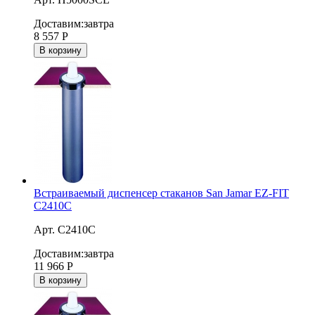
Доставим:
завтра
8 557
Р
В корзину
Встраиваемый диспенсер стаканов San Jamar EZ-FIT
C2410C
Арт. С2410С
Доставим:
завтра
11 966
Р
В корзину