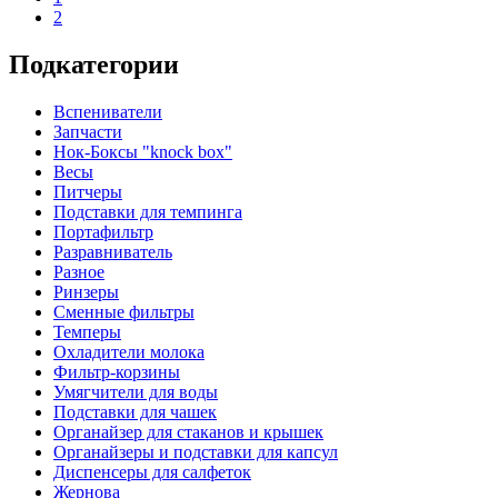
2
Подкатегории
Вспениватели
Запчасти
Нок-Боксы "knock box"
Весы
Питчеры
Подставки для темпинга
Портафильтр
Разравниватель
Разное
Ринзеры
Сменные фильтры
Темперы
Охладители молока
Фильтр-корзины
Умягчители для воды
Подставки для чашек
Органайзер для стаканов и крышек
Органайзеры и подставки для капсул
Диспенсеры для салфеток
Жернова