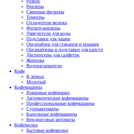
Разное
Ринзеры
Сменные фильтры
Темперы
Охладители молока
Фильтр-корзины
Умягчители для воды
Подставки для чашек
Органайзер для стаканов и крышек
Органайзеры и подставки для капсул
Диспенсеры для салфеток
Жернова
Водонагреватели
Кофе
В зернах
Молотый
Кофемашины
Рожковые кофеварки
Автоматические кофемашины
Профессиональные кофемашины
Суперавтоматы
Капельные кофемашины
Вендинговые автоматы
Кофемолки
Бытовые кофемолки