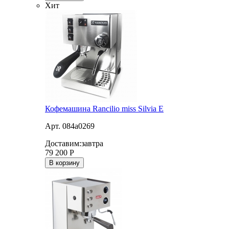
Хит
Кофемашина Rancilio miss Silvia E
Арт. 084a0269
Доставим:
завтра
79 200
Р
В корзину