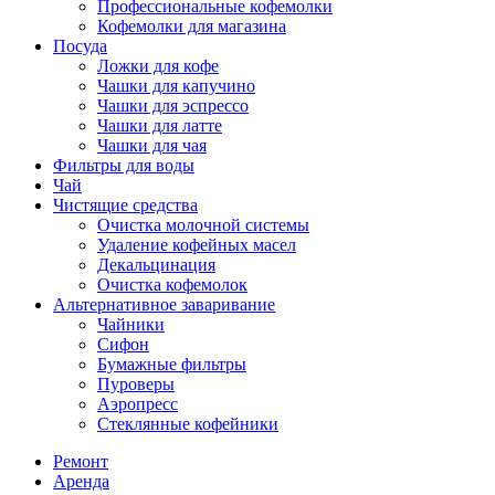
Профессиональные кофемолки
Кофемолки для магазина
Посуда
Ложки для кофе
Чашки для капучино
Чашки для эспрессо
Чашки для латте
Чашки для чая
Фильтры для воды
Чай
Чистящие средства
Очистка молочной системы
Удаление кофейных масел
Декальцинация
Очистка кофемолок
Альтернативное заваривание
Чайники
Сифон
Бумажные фильтры
Пуроверы
Аэропресс
Стеклянные кофейники
Ремонт
Аренда