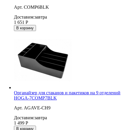
Арт. COMP6BLK
Доставим:
завтра
1 651
Р
В корзину
Органайзер для стаканов и пакетиков на 9 отделений
HOGA-7COMP7BLK
Арт. AGAVE-CH9
Доставим:
завтра
1 499
Р
В корзину