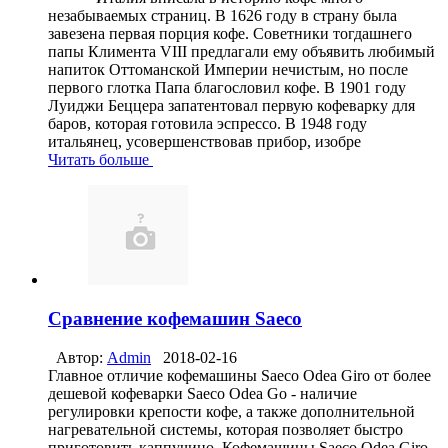
незабываемых страниц. В 1626 году в страну была
завезена первая порция кофе. Советники тогдашнего
папы Климента VIII предлагали ему объявить любимый
напиток Оттоманской Империи нечистым, но после
первого глотка Папа благословил кофе. В 1901 году
Луиджи Беццера запатентовал первую кофеварку для
баров, которая готовила эспрессо. В 1948 году
итальянец, усовершенствовав прибор, изобре
Читать больше
Сравнение кофемашин Saeco
Автор:
Admin
2018-02-16
Главное отличие кофемашины Saeco Odea Giro от более
дешевой кофеварки Saeco Odea Gо - наличие
регулировки крепости кофе, а также дополнительной
нагревательной системы, которая позволяет быстро
приготовить каппучино. Кофемашины Saeco Odea Giro