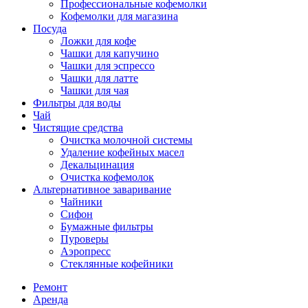
Профессиональные кофемолки
Кофемолки для магазина
Посуда
Ложки для кофе
Чашки для капучино
Чашки для эспрессо
Чашки для латте
Чашки для чая
Фильтры для воды
Чай
Чистящие средства
Очистка молочной системы
Удаление кофейных масел
Декальцинация
Очистка кофемолок
Альтернативное заваривание
Чайники
Сифон
Бумажные фильтры
Пуроверы
Аэропресс
Стеклянные кофейники
Ремонт
Аренда