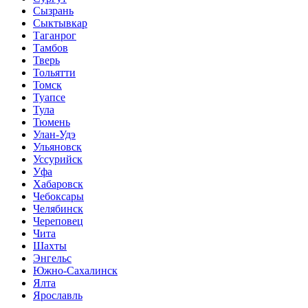
Сызрань
Сыктывкар
Таганрог
Тамбов
Тверь
Тольятти
Томск
Туапсе
Тула
Тюмень
Улан-Удэ
Ульяновск
Уссурийск
Уфа
Хабаровск
Чебоксары
Челябинск
Череповец
Чита
Шахты
Энгельс
Южно-Сахалинск
Ялта
Ярославль