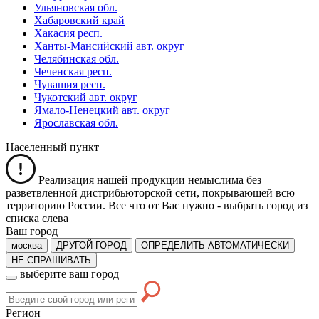
Ульяновская обл.
Хабаровский край
Хакасия респ.
Ханты-Мансийский авт. округ
Челябинская обл.
Чеченская респ.
Чувашия респ.
Чукотский авт. округ
Ямало-Ненецкий авт. округ
Ярославская обл.
Населенный пункт
Реализация нашей продукции немыслима без
разветвленной дистрибьюторской сети, покрывающей всю
территорию России. Все что от Вас нужно -
выбрать город из
списка слева
Ваш город
москва
ДРУГОЙ ГОРОД
ОПРЕДЕЛИТЬ АВТОМАТИЧЕСКИ
НЕ СПРАШИВАТЬ
выберите ваш город
Регион