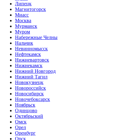
Липецк
Магнитогорск
Миасс
Москва
Мурманск
Муром
Набережные Челны
Нальчик
Невинномысск
Нефтекамск
Нижневартовск
Нижнекамск
Нижний Новгород
Нижний Тагил
Новокузнецк
Новороссийск
Новосибирск
Новочебоксарск
Ноябрьск
Одинцово
Октябрьский
Омск
Орел
Оренбург
Орск