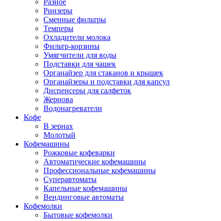
Разное
Ринзеры
Сменные фильтры
Темперы
Охладители молока
Фильтр-корзины
Умягчители для воды
Подставки для чашек
Органайзер для стаканов и крышек
Органайзеры и подставки для капсул
Диспенсеры для салфеток
Жернова
Водонагреватели
Кофе
В зернах
Молотый
Кофемашины
Рожковые кофеварки
Автоматические кофемашины
Профессиональные кофемашины
Суперавтоматы
Капельные кофемашины
Вендинговые автоматы
Кофемолки
Бытовые кофемолки