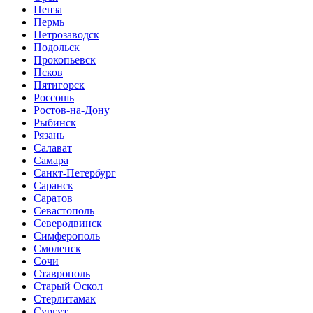
Пенза
Пермь
Петрозаводск
Подольск
Прокопьевск
Псков
Пятигорск
Россошь
Ростов-на-Дону
Рыбинск
Рязань
Салават
Самара
Санкт-Петербург
Саранск
Саратов
Севастополь
Северодвинск
Симферополь
Смоленск
Сочи
Ставрополь
Старый Оскол
Стерлитамак
Сургут