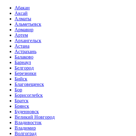
Абакан
Аксай
Алматы
Альметьевск
Армавир
Артем
Архангельск
Астана
Астрахань
Балаково
Барнаул
Белгород
Березники
Бийск
Благовещенск
Бор
Борисоглебск
Братск
Брянск
Буденновск
Великий Новгород
Владивосток
Владимир
Волгоград