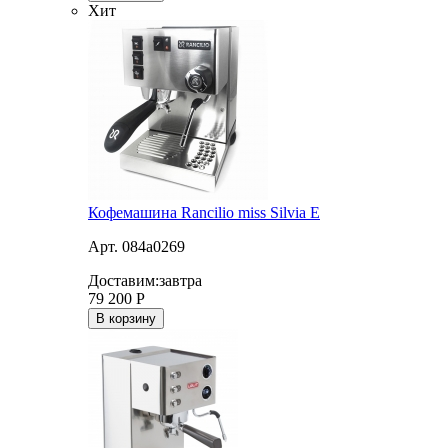
Хит
Кофемашина Rancilio miss Silvia E
Арт. 084a0269
Доставим:
завтра
79 200
Р
В корзину