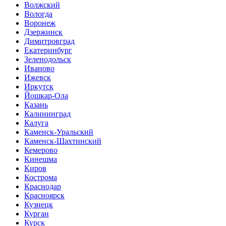
Волжский
Вологда
Воронеж
Дзержинск
Димитровград
Екатеринбург
Зеленодольск
Иваново
Ижевск
Иркутск
Йошкар-Ола
Казань
Калининград
Калуга
Каменск-Уральский
Каменск-Шахтинский
Кемерово
Кинешма
Киров
Кострома
Краснодар
Красноярск
Кузнецк
Курган
Курск