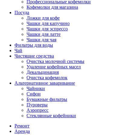
Профессиональные кофемолки
Кофемолки для магазина
Посуда
Ложки для кофе
Чашки для капучино
Чашки для эспрессо
Чашки для латте
Чашки для чая
Фильтры для воды
Чай
Чистящие средства
Очистка молочной системы
Удаление кофейных масел
Декальцинация
Очистка кофемолок
Альтернативное заваривание
Чайники
Сифон
Бумажные фильтры
Пуроверы
Аэропресс
Стеклянные кофейники
Ремонт
Аренда