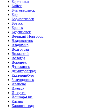
Березники
Бийск
Благовещенск
Бор
Борисоглебск
Братск
Брянск
Буденновск
Великий Новгород
Владивосток
Владимир
Волгоград
Волжский
Вологда
Воронеж
Дзержинск
Димитровград
Екатеринбург
Зеленодольск
Иваново
Ижевск
Иркутск
Йошкар-Ола
Казань
Калининград