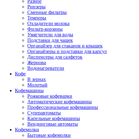
Разное
Ринзеры
Сменные фильтры
Темперы
Охладители молока
Фильтр-корзины
Умягчители для воды
Подставки для чашек
Органайзер для стаканов и крышек
Органайзеры и подставки для капсул
Диспенсеры для салфеток
Жернова
Водонагреватели
Кофе
В зернах
Молотый
Кофемашины
Рожковые кофеварки
Автоматические кофемашины
Профессиональные кофемашины
Суперавтоматы
Капельные кофемашины
Вендинговые автоматы
Кофемолки
Бытовые кофемолки