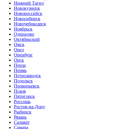
Нижний Тагил
Новокузнецк
Новороссийск
Новосибирск
Новочебоксарск
Ноябрьск
Одинцово
Октябрьский
Омск
Орел
Оренбург
Орск
Пенза
Пермь
Петрозаводск
Подольск
Прокопьевск
Псков
Пятигорск
Россошь
Ростов-на-Дону
Рыбинск
Рязань
Салават
Самара