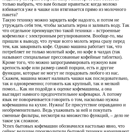
только выбрать, что вам больше нравиться: когда молоко
взбивается уже в чашке или втягивается прямо из молочного
пакета?
Такую технику можно зарядить кофе надолго, и потом не
утруждать себя тем, чтобы засыпать зерна и заливать воду. Так
что отдельное преимущество такой техники – встроенные
кофемолки с электронным регулированием. Вообще-то, мы
пришли к выводу, что лучше всего молоть зерна сразу перед
тем, как заваривать кофе. Однако машина работает так, что
потребляет не только молотый кофе, но кофе в чалдах (так
называют специальные прессованные кофейные таблетки).
Кроме того, что можно запрограммировать нужную вам
крепость кофе или размер самой порции, есть и другие
функции, которые не могут не порадовать любого из нас.
Скажем, машина может наливать чашки как последовательно,
так и одновременно; готовить как крупный, так и мелкий
помол... Как ни подойди к оценке кофемашины, а она
выглядит намного предпочтительнее кофеварки. А потому
язык не поворачивается говорить о том, насколько нужна
кофемашина на кухне. Нужна! Ее присутствие оправданно и
необременительно. Ведь ухаживать за ней и покупать
сменные фильтры, несмотря на множество функций, – дело не
такое уж сложное.
Успех бытовых кофемашин обозначился настолько явно, что
сейчас ведущие производители бытовой техники наращивают