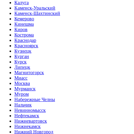
Калуга
Каменск-Уральский
Каменск-Шахтинский
Кемерово
Кинешма
Киров
Кострома
Краснодар
Красноярск
Кузнецк
Курган
Курск
Липецк
Магнитогорск
Миасс
Москва
Мурманск
Муром
Набережные Челны
Нальчик
Невинномысск
Нефтекамск
Нижневартовск
Нижнекамск
Нижний Новгород