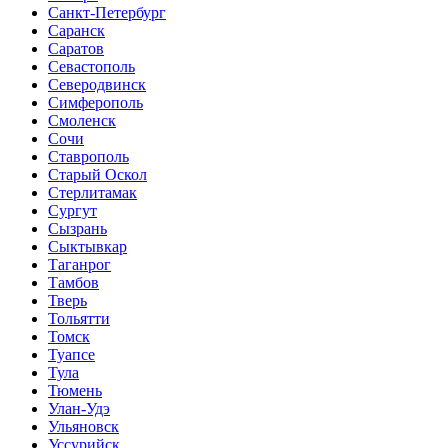
Санкт-Петербург
Саранск
Саратов
Севастополь
Северодвинск
Симферополь
Смоленск
Сочи
Ставрополь
Старый Оскол
Стерлитамак
Сургут
Сызрань
Сыктывкар
Таганрог
Тамбов
Тверь
Тольятти
Томск
Туапсе
Тула
Тюмень
Улан-Удэ
Ульяновск
Уссурийск