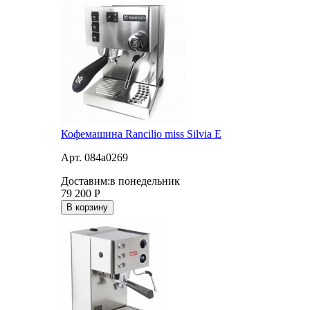
Кофемашина Rancilio miss Silvia E
Арт. 084a0269
Доставим:
в понедельник
79 200
Р
В корзину