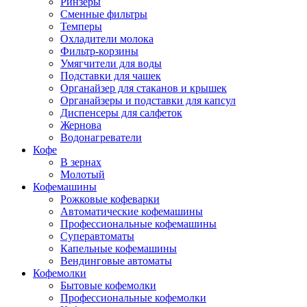
Ринзеры
Сменные фильтры
Темперы
Охладители молока
Фильтр-корзины
Умягчители для воды
Подставки для чашек
Органайзер для стаканов и крышек
Органайзеры и подставки для капсул
Диспенсеры для салфеток
Жернова
Водонагреватели
Кофе
В зернах
Молотый
Кофемашины
Рожковые кофеварки
Автоматические кофемашины
Профессиональные кофемашины
Суперавтоматы
Капельные кофемашины
Вендинговые автоматы
Кофемолки
Бытовые кофемолки
Профессиональные кофемолки