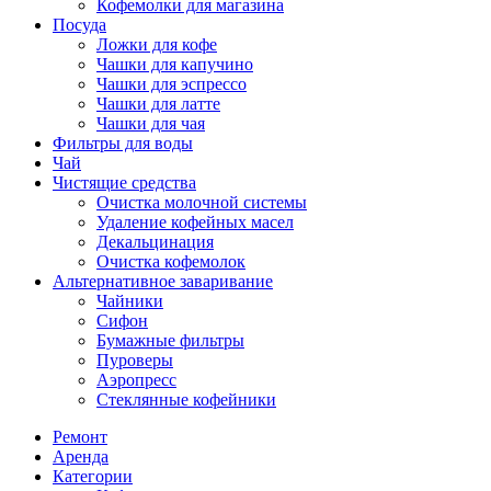
Кофемолки для магазина
Посуда
Ложки для кофе
Чашки для капучино
Чашки для эспрессо
Чашки для латте
Чашки для чая
Фильтры для воды
Чай
Чистящие средства
Очистка молочной системы
Удаление кофейных масел
Декальцинация
Очистка кофемолок
Альтернативное заваривание
Чайники
Сифон
Бумажные фильтры
Пуроверы
Аэропресс
Стеклянные кофейники
Ремонт
Аренда
Категории