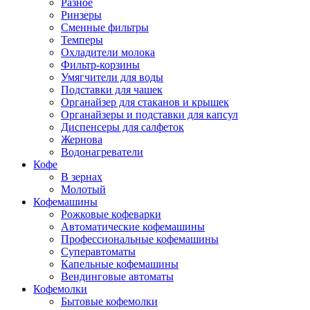
Разное
Ринзеры
Сменные фильтры
Темперы
Охладители молока
Фильтр-корзины
Умягчители для воды
Подставки для чашек
Органайзер для стаканов и крышек
Органайзеры и подставки для капсул
Диспенсеры для салфеток
Жернова
Водонагреватели
Кофе
В зернах
Молотый
Кофемашины
Рожковые кофеварки
Автоматические кофемашины
Профессиональные кофемашины
Суперавтоматы
Капельные кофемашины
Вендинговые автоматы
Кофемолки
Бытовые кофемолки