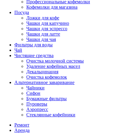
Профессиональные кофемолки
Кофемолки для магазина
Посуда
Ложки для кофе
Чашки для капучино
Чашки для эспрессо
Чашки для латте
Чашки для чая
Фильтры для воды
Чай
Чистящие средства
Очистка молочной системы
Удаление кофейных масел
Декальцинация
Очистка кофемолок
Альтернативное заваривание
Чайники
Сифон
Бумажные фильтры
Пуроверы
Аэропресс
Стеклянные кофейники
Ремонт
Аренда