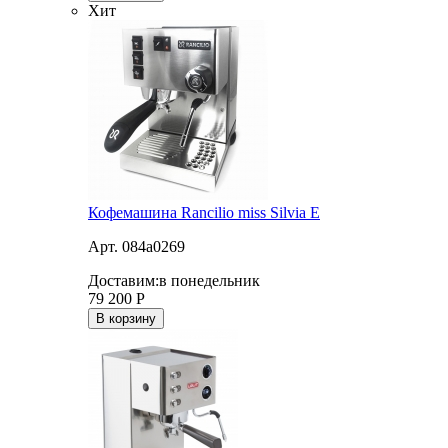
Хит
Кофемашина Rancilio miss Silvia E
Арт. 084a0269
Доставим:
в понедельник
79 200
Р
В корзину