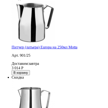
Питчер (латьера) Europa на 250мл Motta
Арт. 901/25
Доставим:
завтра
3 014
Р
В корзину
Скидка