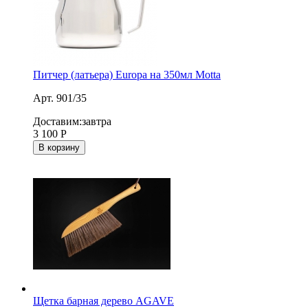
Питчер (латьера) Europa на 350мл Motta
Арт. 901/35
Доставим:
завтра
3 100
Р
В корзину
Щетка барная дерево AGAVE