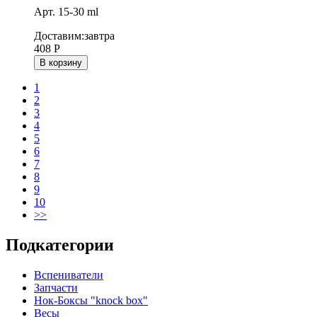
Арт. 15-30 ml
Доставим:
завтра
408
Р
В корзину
1
2
3
4
5
6
7
8
9
10
>>
Подкатегории
Вспениватели
Запчасти
Нок-Боксы "knock box"
Весы