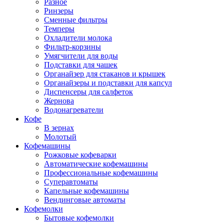
Разное
Ринзеры
Сменные фильтры
Темперы
Охладители молока
Фильтр-корзины
Умягчители для воды
Подставки для чашек
Органайзер для стаканов и крышек
Органайзеры и подставки для капсул
Диспенсеры для салфеток
Жернова
Водонагреватели
Кофе
В зернах
Молотый
Кофемашины
Рожковые кофеварки
Автоматические кофемашины
Профессиональные кофемашины
Суперавтоматы
Капельные кофемашины
Вендинговые автоматы
Кофемолки
Бытовые кофемолки