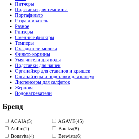
Питчеры
Подставки для темпинга
Портафильтр
Разравниватель
Разное
Ринзеры
Сменные фильтры
Темперы
Охладители молока
Фильтр-корзины
Умягчители для воды
Подставки для чашек
Органайзер для стаканов и крышек
Органайзеры и подставки для капсул
Диспенсеры для салфеток
Жернова
Водонагреватели
Бренд
ACAIA
(5)
AGAVE
(45)
Anfim
(1)
Baratza
(8)
Bonavita
(4)
Brewista
(6)