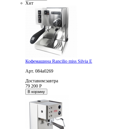
Хит
Кофемашина Rancilio miss Silvia E
Арт. 084a0269
Доставим:
завтра
79 200
Р
В корзину