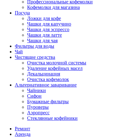
Профессиональные кофемолки
Кофемолки для магазина
Посуда
Ложки для кофе
Чашки для капучино
Чашки для эспрессо
Чашки для латте
Чашки для чая
Фильтры для воды
Чай
Чистящие средства
Очистка молочной системы
Удаление кофейных масел
Декальцинация
Очистка кофемолок
Альтернативное заваривание
Чайники
Сифон
Бумажные фильтры
Пуроверы
Аэропресс
Стеклянные кофейники
Ремонт
Аренда