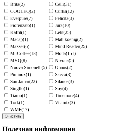
Brita
(2)
Celli
(31)
COOLEQ
(2)
Curtis
(12)
Everpure
(7)
Felicita
(3)
Fiorenzato
(1)
Jura
(10)
Kaffit
(1)
Lelit
(25)
Macap
(1)
Mahlkoenig
(2)
Mazzer
(6)
Mind Reader
(25)
MirCoffee
(18)
Motta
(151)
MVQ
(8)
Nivona
(5)
Nuova Simonelli
(5)
Ohaus
(2)
Pintinox
(1)
Saeco
(3)
San Jamar
(22)
Silanos
(3)
Singflo
(1)
Soy
(4)
Tiamo
(1)
Timemore
(4)
Tork
(1)
Vitamix
(3)
WMF
(17)
Очистить
Полезная информация