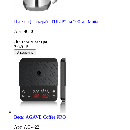
Питчер (латьера) “TULIP” на 500 мл Motta
Арт. 4050
Доставим:
завтра
2 626
Р
В корзину
Весы AGAVE Coffee PRO
Арт. AG-422