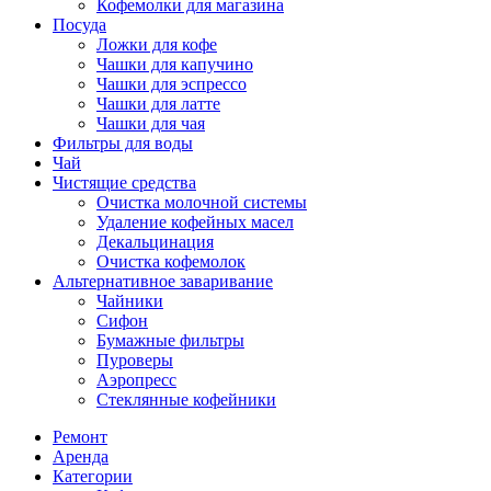
Кофемолки для магазина
Посуда
Ложки для кофе
Чашки для капучино
Чашки для эспрессо
Чашки для латте
Чашки для чая
Фильтры для воды
Чай
Чистящие средства
Очистка молочной системы
Удаление кофейных масел
Декальцинация
Очистка кофемолок
Альтернативное заваривание
Чайники
Сифон
Бумажные фильтры
Пуроверы
Аэропресс
Стеклянные кофейники
Ремонт
Аренда
Категории