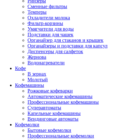
Ринзеры
Сменные фильтры
Темперы
Охладители молока
Фильтр-корзины
Умягчители для воды
Подставки для чашек
Органайзер для стаканов и крышек
Органайзеры и подставки для капсул
Диспенсеры для салфеток
Жернова
Водонагреватели
Кофе
В зернах
Молотый
Кофемашины
Рожковые кофеварки
Автоматические кофемашины
Профессиональные кофемашины
Суперавтоматы
Капельные кофемашины
Вендинговые автоматы
Кофемолки
Бытовые кофемолки
Профессиональные кофемолки