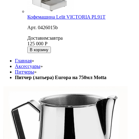
Кофемашина Lelit VICTORIA PL91T
Арт. 0426015b
Доставим:
завтра
125 000
Р
В корзину
Главная
»
Аксессуары
»
Питчеры
»
Питчер (латьера) Europa на 750мл Motta