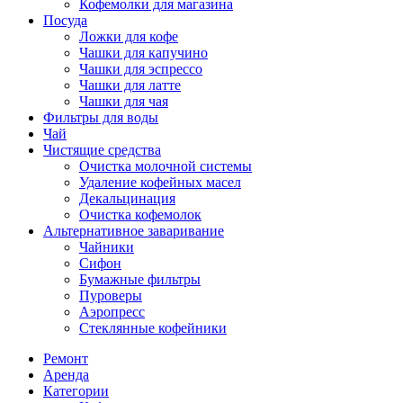
Кофемолки для магазина
Посуда
Ложки для кофе
Чашки для капучино
Чашки для эспрессо
Чашки для латте
Чашки для чая
Фильтры для воды
Чай
Чистящие средства
Очистка молочной системы
Удаление кофейных масел
Декальцинация
Очистка кофемолок
Альтернативное заваривание
Чайники
Сифон
Бумажные фильтры
Пуроверы
Аэропресс
Стеклянные кофейники
Ремонт
Аренда
Категории