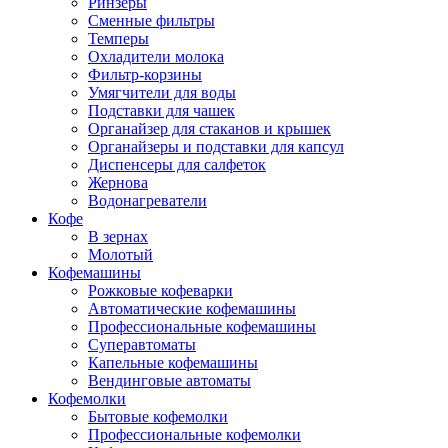
Ринзеры
Сменные фильтры
Темперы
Охладители молока
Фильтр-корзины
Умягчители для воды
Подставки для чашек
Органайзер для стаканов и крышек
Органайзеры и подставки для капсул
Диспенсеры для салфеток
Жернова
Водонагреватели
Кофе
В зернах
Молотый
Кофемашины
Рожковые кофеварки
Автоматические кофемашины
Профессиональные кофемашины
Суперавтоматы
Капельные кофемашины
Вендинговые автоматы
Кофемолки
Бытовые кофемолки
Профессиональные кофемолки