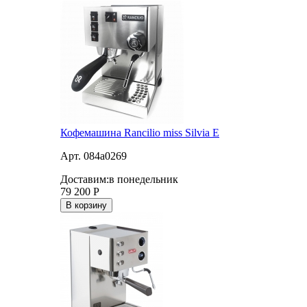
Кофемашина Rancilio miss Silvia E
Арт. 084a0269
Доставим:
в понедельник
79 200
Р
В корзину