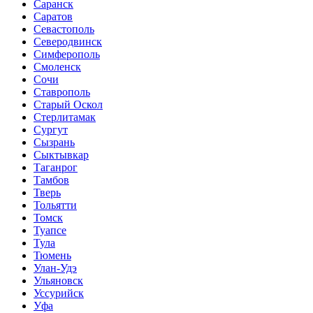
Саранск
Саратов
Севастополь
Северодвинск
Симферополь
Смоленск
Сочи
Ставрополь
Старый Оскол
Стерлитамак
Сургут
Сызрань
Сыктывкар
Таганрог
Тамбов
Тверь
Тольятти
Томск
Туапсе
Тула
Тюмень
Улан-Удэ
Ульяновск
Уссурийск
Уфа