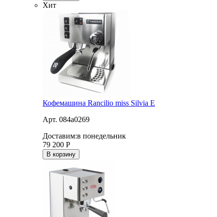
Хит
Кофемашина Rancilio miss Silvia E
Арт. 084a0269
Доставим:
в понедельник
79 200
Р
В корзину