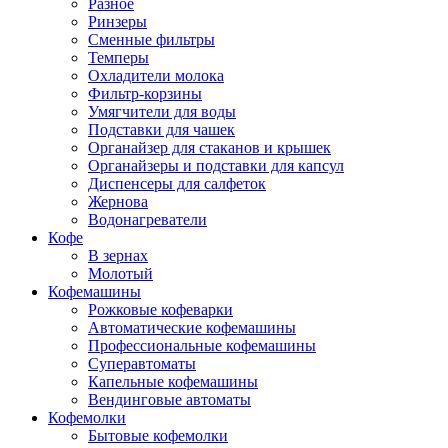
Разное
Ринзеры
Сменные фильтры
Темперы
Охладители молока
Фильтр-корзины
Умягчители для воды
Подставки для чашек
Органайзер для стаканов и крышек
Органайзеры и подставки для капсул
Диспенсеры для салфеток
Жернова
Водонагреватели
Кофе
В зернах
Молотый
Кофемашины
Рожковые кофеварки
Автоматические кофемашины
Профессиональные кофемашины
Суперавтоматы
Капельные кофемашины
Вендинговые автоматы
Кофемолки
Бытовые кофемолки