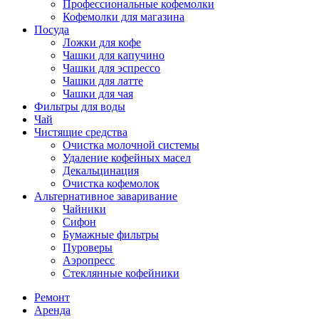
Профессиональные кофемолки
Кофемолки для магазина
Посуда
Ложки для кофе
Чашки для капучино
Чашки для эспрессо
Чашки для латте
Чашки для чая
Фильтры для воды
Чай
Чистящие средства
Очистка молочной системы
Удаление кофейных масел
Декальцинация
Очистка кофемолок
Альтернативное заваривание
Чайники
Сифон
Бумажные фильтры
Пуроверы
Аэропресс
Стеклянные кофейники
Ремонт
Аренда