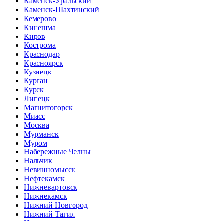
Каменск-Уральский
Каменск-Шахтинский
Кемерово
Кинешма
Киров
Кострома
Краснодар
Красноярск
Кузнецк
Курган
Курск
Липецк
Магнитогорск
Миасс
Москва
Мурманск
Муром
Набережные Челны
Нальчик
Невинномысск
Нефтекамск
Нижневартовск
Нижнекамск
Нижний Новгород
Нижний Тагил