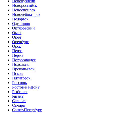
Новокузнецк
Новороссийск
Новосибирск
Новочебоксарск
Ноябрьск
Одинцово
Октябрьский
Омск
Орел
Оренбург
Орск
Пенза
Пермь
Петрозаводск
Подольск
Прокопьевск
Псков
Пятигорск
Россошь
Ростов-на-Дону
Рыбинск
Рязань
Салават
Самара
Санкт-Петербург