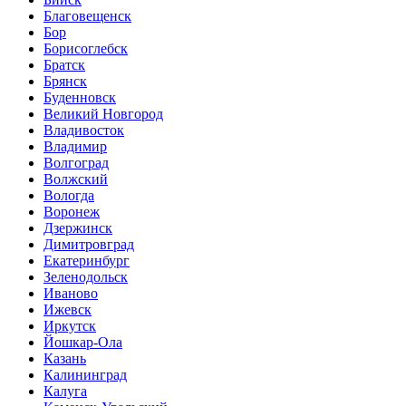
Благовещенск
Бор
Борисоглебск
Братск
Брянск
Буденновск
Великий Новгород
Владивосток
Владимир
Волгоград
Волжский
Вологда
Воронеж
Дзержинск
Димитровград
Екатеринбург
Зеленодольск
Иваново
Ижевск
Иркутск
Йошкар-Ола
Казань
Калининград
Калуга