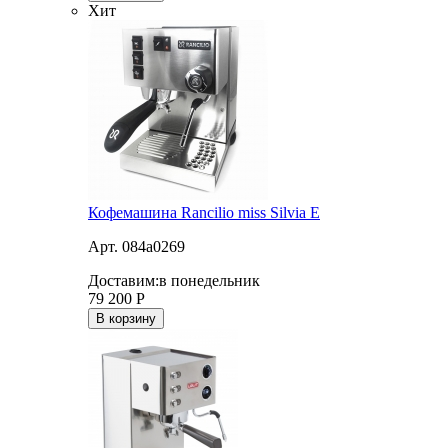
Хит
Кофемашина Rancilio miss Silvia E
Арт. 084a0269
Доставим:
в понедельник
79 200
Р
В корзину