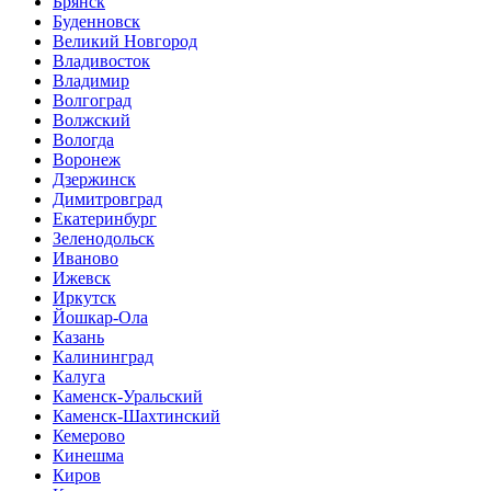
Брянск
Буденновск
Великий Новгород
Владивосток
Владимир
Волгоград
Волжский
Вологда
Воронеж
Дзержинск
Димитровград
Екатеринбург
Зеленодольск
Иваново
Ижевск
Иркутск
Йошкар-Ола
Казань
Калининград
Калуга
Каменск-Уральский
Каменск-Шахтинский
Кемерово
Кинешма
Киров