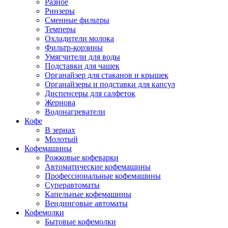
Разное
Ринзеры
Сменные фильтры
Темперы
Охладители молока
Фильтр-корзины
Умягчители для воды
Подставки для чашек
Органайзер для стаканов и крышек
Органайзеры и подставки для капсул
Диспенсеры для салфеток
Жернова
Водонагреватели
Кофе
В зернах
Молотый
Кофемашины
Рожковые кофеварки
Автоматические кофемашины
Профессиональные кофемашины
Суперавтоматы
Капельные кофемашины
Вендинговые автоматы
Кофемолки
Бытовые кофемолки