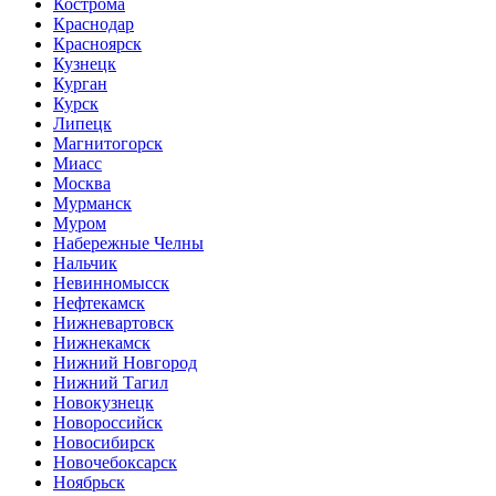
Кострома
Краснодар
Красноярск
Кузнецк
Курган
Курск
Липецк
Магнитогорск
Миасс
Москва
Мурманск
Муром
Набережные Челны
Нальчик
Невинномысск
Нефтекамск
Нижневартовск
Нижнекамск
Нижний Новгород
Нижний Тагил
Новокузнецк
Новороссийск
Новосибирск
Новочебоксарск
Ноябрьск