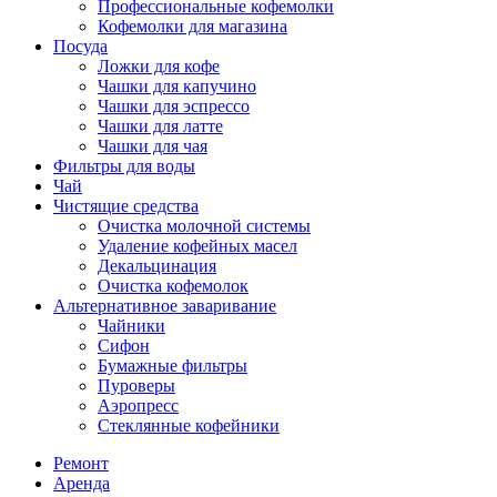
Профессиональные кофемолки
Кофемолки для магазина
Посуда
Ложки для кофе
Чашки для капучино
Чашки для эспрессо
Чашки для латте
Чашки для чая
Фильтры для воды
Чай
Чистящие средства
Очистка молочной системы
Удаление кофейных масел
Декальцинация
Очистка кофемолок
Альтернативное заваривание
Чайники
Сифон
Бумажные фильтры
Пуроверы
Аэропресс
Стеклянные кофейники
Ремонт
Аренда