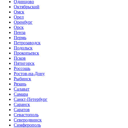
Одинцово
Октябрьский
Омск
Орел
Оренбург
Орск
Пенза
Пермь
Петрозаводск
Подольск
Прокопьевск
Псков
Пятигорск
Россошь
Ростов-на-Дону
Рыбинск
Рязань
Салават
Самара
Санкт-Петербург
Саранск
Саратов
Севастополь
Северодвинск
Симферополь