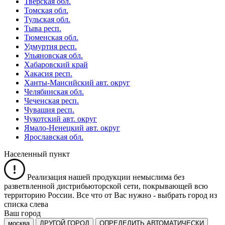
Тверская обл.
Томская обл.
Тульская обл.
Тыва респ.
Тюменская обл.
Удмуртия респ.
Ульяновская обл.
Хабаровский край
Хакасия респ.
Ханты-Мансийский авт. округ
Челябинская обл.
Чеченская респ.
Чувашия респ.
Чукотский авт. округ
Ямало-Ненецкий авт. округ
Ярославская обл.
Населенный пункт
Реализация нашей продукции немыслима без
разветвленной дистрибьюторской сети, покрывающей всю
территорию России. Все что от Вас нужно -
выбрать город из
списка слева
Ваш город
москва
ДРУГОЙ ГОРОД
ОПРЕДЕЛИТЬ АВТОМАТИЧЕСКИ