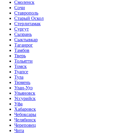
Смоленск
Сочи
Ставрополь
Старый Оскол
Стерлитамак
Сургут
Сызрань
Сыктывкар
Таганрог
Тамбов
Тверь
Тольятти
Томск
Туапсе
Тула
Тюмень
Улан-Удэ
Ульяновск
Уссурийск
Уфа
Хабаровск
Чебоксары
Челябинск
Череповец
Чита