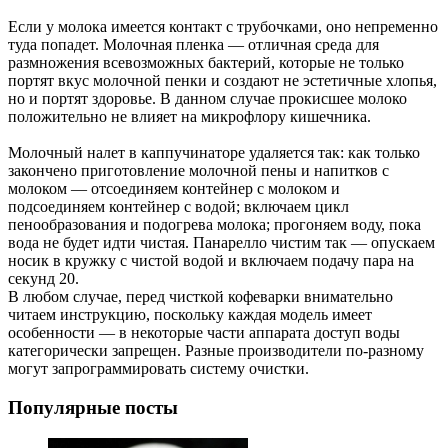
Если у молока имеется контакт с трубочками, оно непременно
туда попадет. Молочная пленка — отличная среда для
размножения всевозможных бактерий, которые не только
портят вкус молочной пенки и создают не эстетичные хлопья,
но и портят здоровье. В данном случае прокисшее молоко
положительно не влияет на микрофлору кишечника.
Молочный налет в каппучинаторе удаляется так: как только
закончено приготовление молочной пены и напитков с
молоком — отсоединяем контейнер с молоком и
подсоединяем контейнер с водой; включаем цикл
пенообразования и подогрева молока; прогоняем воду, пока
вода не будет идти чистая. Панарелло чистим так — опускаем
носик в кружку с чистой водой и включаем подачу пара на
секунд 20.
В любом случае, перед чисткой кофеварки внимательно
читаем инструкцию, поскольку каждая модель имеет
особенности — в некоторые части аппарата доступ воды
категорически запрещен. Разные производители по-разному
могут запрограммировать систему очистки.
Популярные посты