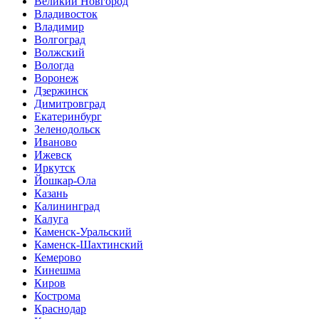
Великий Новгород
Владивосток
Владимир
Волгоград
Волжский
Вологда
Воронеж
Дзержинск
Димитровград
Екатеринбург
Зеленодольск
Иваново
Ижевск
Иркутск
Йошкар-Ола
Казань
Калининград
Калуга
Каменск-Уральский
Каменск-Шахтинский
Кемерово
Кинешма
Киров
Кострома
Краснодар