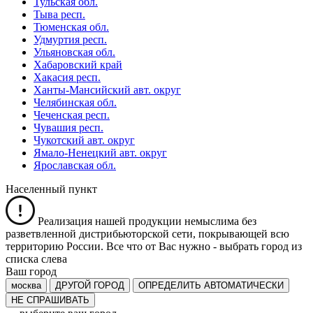
Тульская обл.
Тыва респ.
Тюменская обл.
Удмуртия респ.
Ульяновская обл.
Хабаровский край
Хакасия респ.
Ханты-Мансийский авт. округ
Челябинская обл.
Чеченская респ.
Чувашия респ.
Чукотский авт. округ
Ямало-Ненецкий авт. округ
Ярославская обл.
Населенный пункт
Реализация нашей продукции немыслима без
разветвленной дистрибьюторской сети, покрывающей всю
территорию России. Все что от Вас нужно -
выбрать город из
списка слева
Ваш город
москва
ДРУГОЙ ГОРОД
ОПРЕДЕЛИТЬ АВТОМАТИЧЕСКИ
НЕ СПРАШИВАТЬ