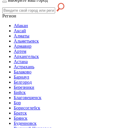
выберите ваш город
Регион
Абакан
Аксай
Алматы
Альметьевск
Армавир
Артем
Архангельск
Астана
Астрахань
Балаково
Барнаул
Белгород
Березники
Бийск
Благовещенск
Бор
Борисоглебск
Братск
Брянск
Буденновск