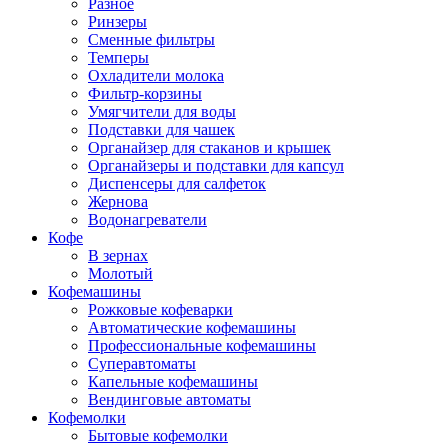
Разное
Ринзеры
Сменные фильтры
Темперы
Охладители молока
Фильтр-корзины
Умягчители для воды
Подставки для чашек
Органайзер для стаканов и крышек
Органайзеры и подставки для капсул
Диспенсеры для салфеток
Жернова
Водонагреватели
Кофе
В зернах
Молотый
Кофемашины
Рожковые кофеварки
Автоматические кофемашины
Профессиональные кофемашины
Суперавтоматы
Капельные кофемашины
Вендинговые автоматы
Кофемолки
Бытовые кофемолки