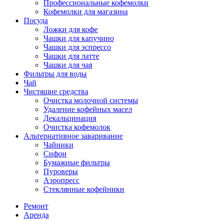
Профессиональные кофемолки
Кофемолки для магазина
Посуда
Ложки для кофе
Чашки для капучино
Чашки для эспрессо
Чашки для латте
Чашки для чая
Фильтры для воды
Чай
Чистящие средства
Очистка молочной системы
Удаление кофейных масел
Декальцинация
Очистка кофемолок
Альтернативное заваривание
Чайники
Сифон
Бумажные фильтры
Пуроверы
Аэропресс
Стеклянные кофейники
Ремонт
Аренда