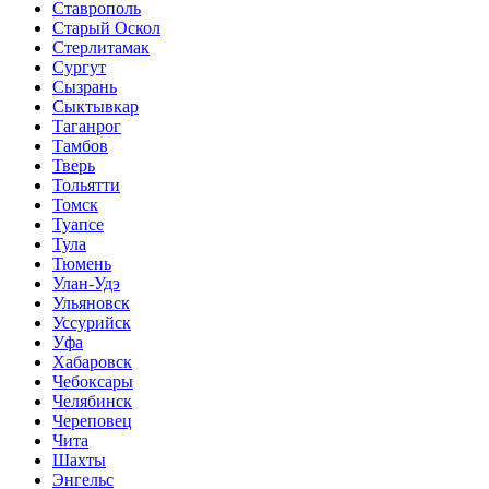
Ставрополь
Старый Оскол
Стерлитамак
Сургут
Сызрань
Сыктывкар
Таганрог
Тамбов
Тверь
Тольятти
Томск
Туапсе
Тула
Тюмень
Улан-Удэ
Ульяновск
Уссурийск
Уфа
Хабаровск
Чебоксары
Челябинск
Череповец
Чита
Шахты
Энгельс