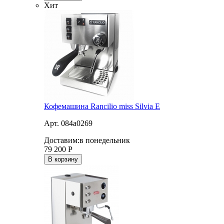
Хит
Кофемашина Rancilio miss Silvia E
Арт. 084a0269
Доставим:
в понедельник
79 200
Р
В корзину