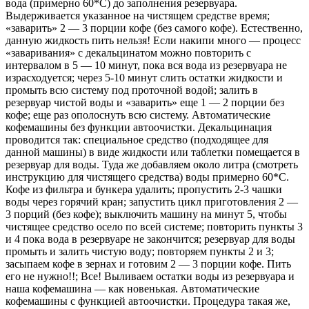
вода (примерно 60*С) до заполнения резервуара.
Выдерживается указанное на чистящем средстве время;
«заварить» 2 — 3 порции кофе (без самого кофе). Естественно,
данную жидкость пить нельзя! Если накипи много — процесс
«заваривания» с декальцинатом можно повторить с
интервалом в 5 — 10 минут, пока вся вода из резервуара не
израсходуется; через 5-10 минут слить остатки жидкости и
промыть всю систему под проточной водой; залить в
резервуар чистой воды и «заварить» еще 1 — 2 порции без
кофе; еще раз ополоснуть всю систему. Автоматические
кофемашины без функции автоочистки. Декальцинация
проводится так: специальное средство (подходящее для
данной машины) в виде жидкости или таблетки помещается в
резервуар для воды. Туда же добавляем около литра (смотреть
инструкцию для чистящего средства) воды примерно 60*С.
Кофе из фильтра и бункера удалить; пропустить 2-3 чашки
воды через горячий кран; запустить цикл приготовления 2 —
3 порций (без кофе); выключить машину на минут 5, чтобы
чистящее средство осело по всей системе; повторить пункты 3
и 4 пока вода в резервуаре не закончится; резервуар для воды
промыть и залить чистую воду; повторяем пункты 2 и 3;
засыпаем кофе в зернах и готовим 2 — 3 порции кофе. Пить
его не нужно!!; Все! Выливаем остатки воды из резервуара и
наша кофемашина — как новенькая. Автоматические
кофемашины с функцией автоочистки. Процедура такая же,