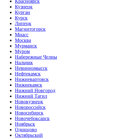
Красноярск
Кузнецк
Курган
Курск
Липецк
Магнитогорск
Миасс
Москва
Мурманск
Муром
Набережные Челны
Нальчик
Невинномысск
Нефтекамск
Нижневартовск
Нижнекамск
Нижний Новгород
Нижний Тагил
Новокузнецк
Новороссийск
Новосибирск
Новочебоксарск
Ноябрьск
Одинцово
Октябрьский