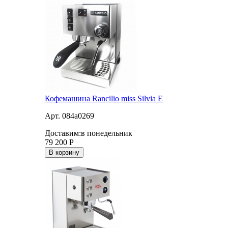
Кофемашина Rancilio miss Silvia E
Арт. 084a0269
Доставим:
в понедельник
79 200
Р
В корзину