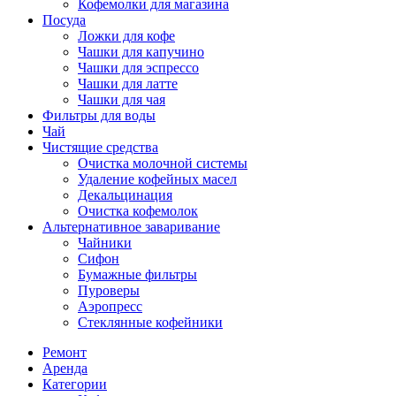
Кофемолки для магазина
Посуда
Ложки для кофе
Чашки для капучино
Чашки для эспрессо
Чашки для латте
Чашки для чая
Фильтры для воды
Чай
Чистящие средства
Очистка молочной системы
Удаление кофейных масел
Декальцинация
Очистка кофемолок
Альтернативное заваривание
Чайники
Сифон
Бумажные фильтры
Пуроверы
Аэропресс
Стеклянные кофейники
Ремонт
Аренда
Категории