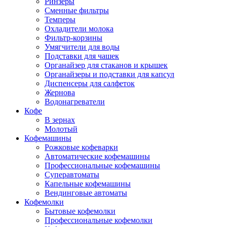
Ринзеры
Сменные фильтры
Темперы
Охладители молока
Фильтр-корзины
Умягчители для воды
Подставки для чашек
Органайзер для стаканов и крышек
Органайзеры и подставки для капсул
Диспенсеры для салфеток
Жернова
Водонагреватели
Кофе
В зернах
Молотый
Кофемашины
Рожковые кофеварки
Автоматические кофемашины
Профессиональные кофемашины
Суперавтоматы
Капельные кофемашины
Вендинговые автоматы
Кофемолки
Бытовые кофемолки
Профессиональные кофемолки