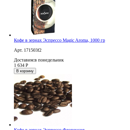
Кофе в зернах Эспрессо Magic Aroma, 1000 гр
Арт. 171503f2
Доставим:
в понедельник
1 634
Р
В корзину
Кофе в зернах Эспрессо Флоренсия