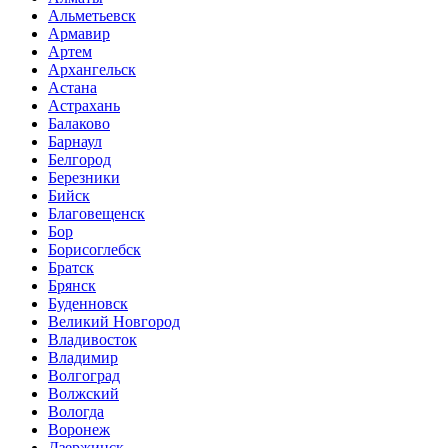
Альметьевск
Армавир
Артем
Архангельск
Астана
Астрахань
Балаково
Барнаул
Белгород
Березники
Бийск
Благовещенск
Бор
Борисоглебск
Братск
Брянск
Буденновск
Великий Новгород
Владивосток
Владимир
Волгоград
Волжский
Вологда
Воронеж
Дзержинск