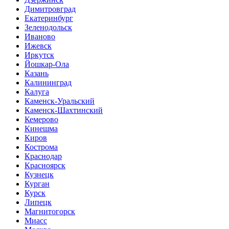
Димитровград
Екатеринбург
Зеленодольск
Иваново
Ижевск
Иркутск
Йошкар-Ола
Казань
Калининград
Калуга
Каменск-Уральский
Каменск-Шахтинский
Кемерово
Кинешма
Киров
Кострома
Краснодар
Красноярск
Кузнецк
Курган
Курск
Липецк
Магнитогорск
Миасс