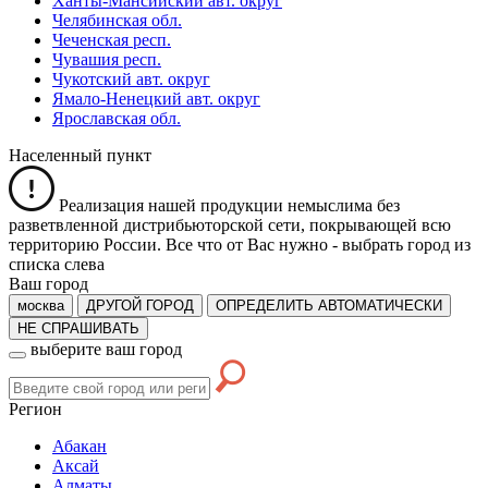
Ханты-Мансийский авт. округ
Челябинская обл.
Чеченская респ.
Чувашия респ.
Чукотский авт. округ
Ямало-Ненецкий авт. округ
Ярославская обл.
Населенный пункт
Реализация нашей продукции немыслима без
разветвленной дистрибьюторской сети, покрывающей всю
территорию России. Все что от Вас нужно -
выбрать город из
списка слева
Ваш город
москва
ДРУГОЙ ГОРОД
ОПРЕДЕЛИТЬ АВТОМАТИЧЕСКИ
НЕ СПРАШИВАТЬ
выберите ваш город
Регион
Абакан
Аксай
Алматы