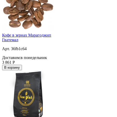
Кофе в зернах Марагоджип
Гватемал
Арт. 36fb1c64
Доставим:
в понедельник
3 861
Р
В корзину