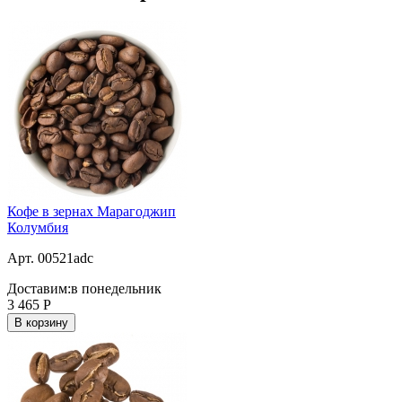
Кофе в зернах Марагоджип
Колумбия
Арт. 00521adc
Доставим:
в понедельник
3 465
Р
В корзину