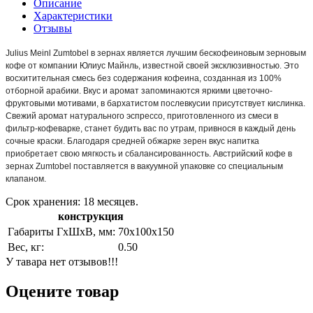
Описание
Характеристики
Отзывы
Julius Meinl Zumtobel в зернах является лучшим бескофеиновым зерновым
кофе от компании Юлиус Майнль, известной своей эксклюзивностью. Это
восхитительная смесь без содержания кофеина, созданная из 100%
отборной арабики. Вкус и аромат запоминаются яркими цветочно-
фруктовыми мотивами, в бархатистом послевкусии присутствует кислинка.
Свежий аромат натурального эспрессо, приготовленного из смеси в
фильтр-кофеварке, станет будить вас по утрам, привнося в каждый день
сочные краски. Благодаря средней обжарке зерен вкус напитка
приобретает свою мягкость и сбалансированность. Австрийский кофе в
зернах Zumtobel поставляется в вакуумной упаковке со специальным
клапаном.
Срок хранения: 18 месяцев.
конструкция
Габариты ГхШхВ, мм:
70х100х150
Вес, кг:
0.50
У тавара нет отзывов!!!
Оцените товар