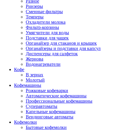
Разное
Ринзеры
Сменные фильтры
Темперы
Охладители молока
Фильтр-корзины
Умягчители для воды
Подставки для чашек
Органайзер для стаканов и крышек
Органайзеры и подставки для капсул
Диспенсеры для салфеток
Жернова
Водонагреватели
Кофе
В зернах
Молотый
Кофемашины
Рожковые кофеварки
Автоматические кофемашины
Профессиональные кофемашины
Суперавтоматы
Капельные кофемашины
Вендинговые автоматы
Кофемолки
Бытовые кофемолки