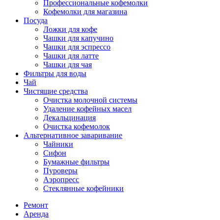
Профессиональные кофемолки
Кофемолки для магазина
Посуда
Ложки для кофе
Чашки для капучино
Чашки для эспрессо
Чашки для латте
Чашки для чая
Фильтры для воды
Чай
Чистящие средства
Очистка молочной системы
Удаление кофейных масел
Декальцинация
Очистка кофемолок
Альтернативное заваривание
Чайники
Сифон
Бумажные фильтры
Пуроверы
Аэропресс
Стеклянные кофейники
Ремонт
Аренда