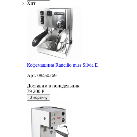
Хит
Кофемашина Rancilio miss Silvia E
Арт. 084a0269
Доставим:
в понедельник
79 200
Р
В корзину