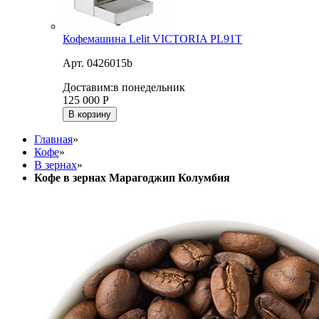
Кофемашина Lelit VICTORIA PL91T
Арт. 0426015b
Доставим:
в понедельник
125 000
Р
В корзину
Главная
»
Кофе
»
В зернах
»
Кофе в зернах Марагоджип Колумбия