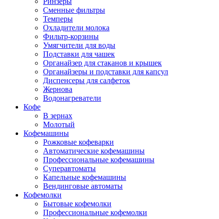
Ринзеры
Сменные фильтры
Темперы
Охладители молока
Фильтр-корзины
Умягчители для воды
Подставки для чашек
Органайзер для стаканов и крышек
Органайзеры и подставки для капсул
Диспенсеры для салфеток
Жернова
Водонагреватели
Кофе
В зернах
Молотый
Кофемашины
Рожковые кофеварки
Автоматические кофемашины
Профессиональные кофемашины
Суперавтоматы
Капельные кофемашины
Вендинговые автоматы
Кофемолки
Бытовые кофемолки
Профессиональные кофемолки