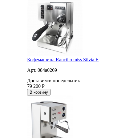
Кофемашина Rancilio miss Silvia E
Арт. 084a0269
Доставим:
в понедельник
79 200
Р
В корзину