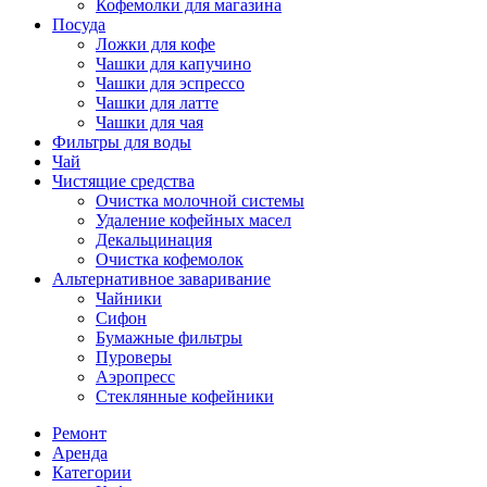
Кофемолки для магазина
Посуда
Ложки для кофе
Чашки для капучино
Чашки для эспрессо
Чашки для латте
Чашки для чая
Фильтры для воды
Чай
Чистящие средства
Очистка молочной системы
Удаление кофейных масел
Декальцинация
Очистка кофемолок
Альтернативное заваривание
Чайники
Сифон
Бумажные фильтры
Пуроверы
Аэропресс
Стеклянные кофейники
Ремонт
Аренда
Категории