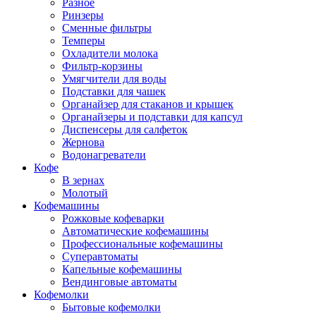
Разное
Ринзеры
Сменные фильтры
Темперы
Охладители молока
Фильтр-корзины
Умягчители для воды
Подставки для чашек
Органайзер для стаканов и крышек
Органайзеры и подставки для капсул
Диспенсеры для салфеток
Жернова
Водонагреватели
Кофе
В зернах
Молотый
Кофемашины
Рожковые кофеварки
Автоматические кофемашины
Профессиональные кофемашины
Суперавтоматы
Капельные кофемашины
Вендинговые автоматы
Кофемолки
Бытовые кофемолки