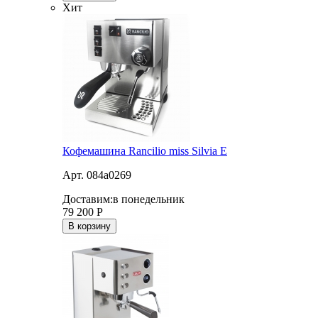
Хит
Кофемашина Rancilio miss Silvia E
Арт. 084a0269
Доставим:
в понедельник
79 200
Р
В корзину