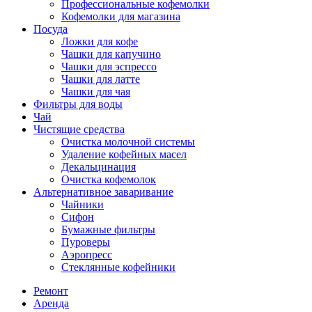
Профессиональные кофемолки
Кофемолки для магазина
Посуда
Ложки для кофе
Чашки для капучино
Чашки для эспрессо
Чашки для латте
Чашки для чая
Фильтры для воды
Чай
Чистящие средства
Очистка молочной системы
Удаление кофейных масел
Декальцинация
Очистка кофемолок
Альтернативное заваривание
Чайники
Сифон
Бумажные фильтры
Пуроверы
Аэропресс
Стеклянные кофейники
Ремонт
Аренда