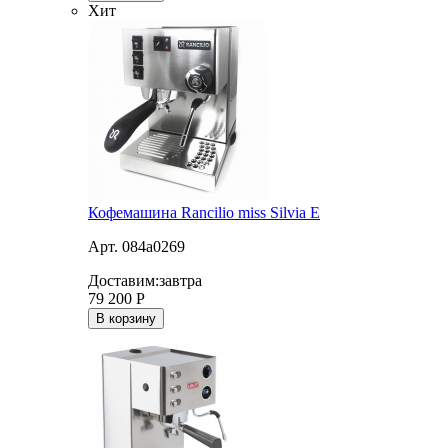
Хит
Кофемашина Rancilio miss Silvia E
Арт. 084a0269
Доставим:
завтра
79 200
Р
В корзину