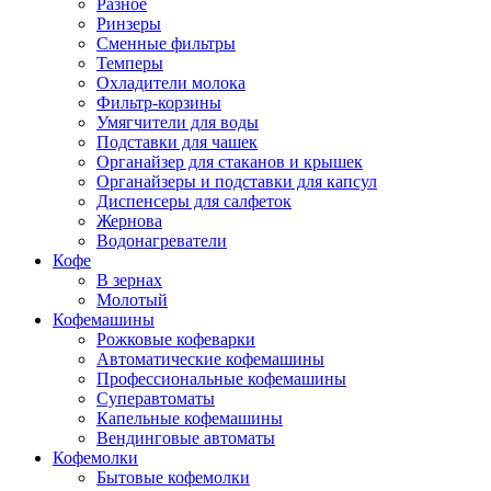
Разное
Ринзеры
Сменные фильтры
Темперы
Охладители молока
Фильтр-корзины
Умягчители для воды
Подставки для чашек
Органайзер для стаканов и крышек
Органайзеры и подставки для капсул
Диспенсеры для салфеток
Жернова
Водонагреватели
Кофе
В зернах
Молотый
Кофемашины
Рожковые кофеварки
Автоматические кофемашины
Профессиональные кофемашины
Суперавтоматы
Капельные кофемашины
Вендинговые автоматы
Кофемолки
Бытовые кофемолки