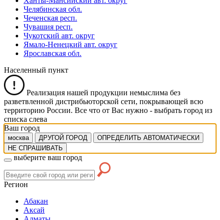
Ханты-Мансийский авт. округ
Челябинская обл.
Чеченская респ.
Чувашия респ.
Чукотский авт. округ
Ямало-Ненецкий авт. округ
Ярославская обл.
Населенный пункт
Реализация нашей продукции немыслима без
разветвленной дистрибьюторской сети, покрывающей всю
территорию России. Все что от Вас нужно -
выбрать город из
списка слева
Ваш город
москва
ДРУГОЙ ГОРОД
ОПРЕДЕЛИТЬ АВТОМАТИЧЕСКИ
НЕ СПРАШИВАТЬ
выберите ваш город
Регион
Абакан
Аксай
Алматы