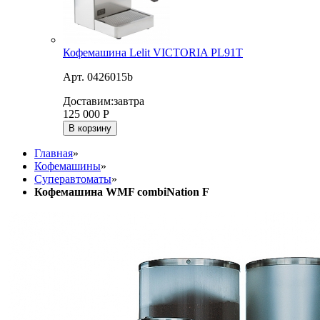
Кофемашина Lelit VICTORIA PL91T
Арт. 0426015b
Доставим:
завтра
125 000
Р
В корзину
Главная
»
Кофемашины
»
Суперавтоматы
»
Кофемашина WMF combiNation F