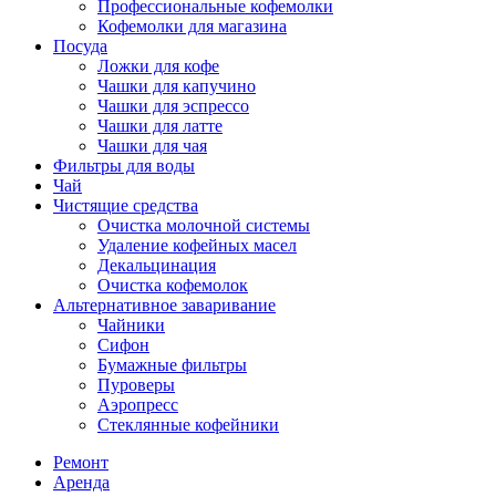
Профессиональные кофемолки
Кофемолки для магазина
Посуда
Ложки для кофе
Чашки для капучино
Чашки для эспрессо
Чашки для латте
Чашки для чая
Фильтры для воды
Чай
Чистящие средства
Очистка молочной системы
Удаление кофейных масел
Декальцинация
Очистка кофемолок
Альтернативное заваривание
Чайники
Сифон
Бумажные фильтры
Пуроверы
Аэропресс
Стеклянные кофейники
Ремонт
Аренда