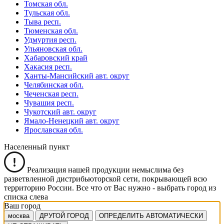
Томская обл.
Тульская обл.
Тыва респ.
Тюменская обл.
Удмуртия респ.
Ульяновская обл.
Хабаровский край
Хакасия респ.
Ханты-Мансийский авт. округ
Челябинская обл.
Чеченская респ.
Чувашия респ.
Чукотский авт. округ
Ямало-Ненецкий авт. округ
Ярославская обл.
Населенный пункт
Реализация нашей продукции немыслима без
разветвленной дистрибьюторской сети, покрывающей всю
территорию России. Все что от Вас нужно -
выбрать город из
списка слева
Ваш город
москва
ДРУГОЙ ГОРОД
ОПРЕДЕЛИТЬ АВТОМАТИЧЕСКИ