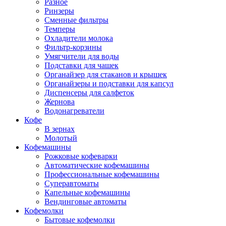
Разное
Ринзеры
Сменные фильтры
Темперы
Охладители молока
Фильтр-корзины
Умягчители для воды
Подставки для чашек
Органайзер для стаканов и крышек
Органайзеры и подставки для капсул
Диспенсеры для салфеток
Жернова
Водонагреватели
Кофе
В зернах
Молотый
Кофемашины
Рожковые кофеварки
Автоматические кофемашины
Профессиональные кофемашины
Суперавтоматы
Капельные кофемашины
Вендинговые автоматы
Кофемолки
Бытовые кофемолки