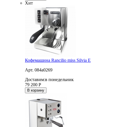
Хит
Кофемашина Rancilio miss Silvia E
Арт. 084a0269
Доставим:
в понедельник
79 200
Р
В корзину