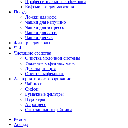
Профессиональные кофемолки
Кофемолки для магазина
Посуда
Ложки для кофе
Чашки для капучино
Чашки для эспрессо
Чашки для латте
Чашки для чая
Фильтры для воды
Чай
Чистящие средства
Очистка молочной системы
Удаление кофейных масел
Декальцинация
Очистка кофемолок
Альтернативное заваривание
Чайники
Сифон
Бумажные фильтры
Пуроверы
Аэропресс
Стеклянные кофейники
Ремонт
Аренда