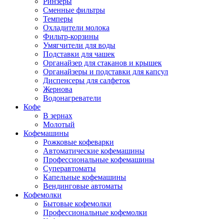
Ринзеры
Сменные фильтры
Темперы
Охладители молока
Фильтр-корзины
Умягчители для воды
Подставки для чашек
Органайзер для стаканов и крышек
Органайзеры и подставки для капсул
Диспенсеры для салфеток
Жернова
Водонагреватели
Кофе
В зернах
Молотый
Кофемашины
Рожковые кофеварки
Автоматические кофемашины
Профессиональные кофемашины
Суперавтоматы
Капельные кофемашины
Вендинговые автоматы
Кофемолки
Бытовые кофемолки
Профессиональные кофемолки