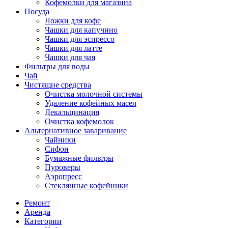
Кофемолки для магазина
Посуда
Ложки для кофе
Чашки для капучино
Чашки для эспрессо
Чашки для латте
Чашки для чая
Фильтры для воды
Чай
Чистящие средства
Очистка молочной системы
Удаление кофейных масел
Декальцинация
Очистка кофемолок
Альтернативное заваривание
Чайники
Сифон
Бумажные фильтры
Пуроверы
Аэропресс
Стеклянные кофейники
Ремонт
Аренда
Категории