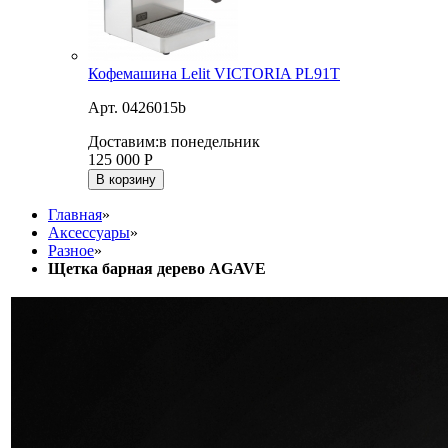
Кофемашина Lelit VICTORIA PL91T
Арт. 0426015b
Доставим:
в понедельник
125 000
Р
В корзину
Главная
»
Аксессуары
»
Разное
»
Щетка барная дерево AGAVE