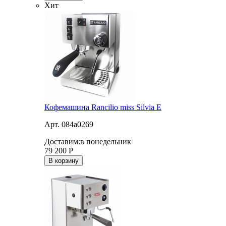
Хит
Кофемашина Rancilio miss Silvia E
Арт. 084a0269
Доставим:
в понедельник
79 200
Р
В корзину