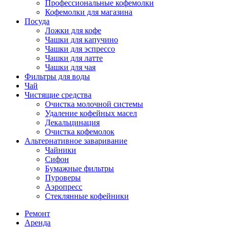
Профессиональные кофемолки
Кофемолки для магазина
Посуда
Ложки для кофе
Чашки для капучино
Чашки для эспрессо
Чашки для латте
Чашки для чая
Фильтры для воды
Чай
Чистящие средства
Очистка молочной системы
Удаление кофейных масел
Декальцинация
Очистка кофемолок
Альтернативное заваривание
Чайники
Сифон
Бумажные фильтры
Пуроверы
Аэропресс
Стеклянные кофейники
Ремонт
Аренда