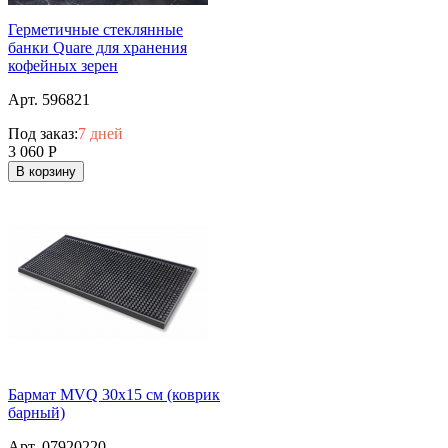
Герметичные стеклянные
банки Quare для хранения
кофейных зерен
Арт. 596821
Под заказ:
7 дней
3 060
Р
В корзину
Бармат MVQ 30х15 см (коврик
барный)
Арт. 07920220