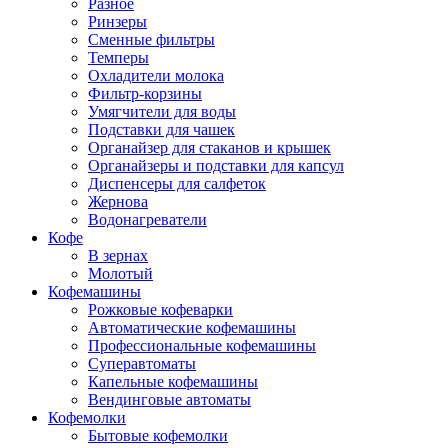
Разное
Ринзеры
Сменные фильтры
Темперы
Охладители молока
Фильтр-корзины
Умягчители для воды
Подставки для чашек
Органайзер для стаканов и крышек
Органайзеры и подставки для капсул
Диспенсеры для салфеток
Жернова
Водонагреватели
Кофе
В зернах
Молотый
Кофемашины
Рожковые кофеварки
Автоматические кофемашины
Профессиональные кофемашины
Суперавтоматы
Капельные кофемашины
Вендинговые автоматы
Кофемолки
Бытовые кофемолки