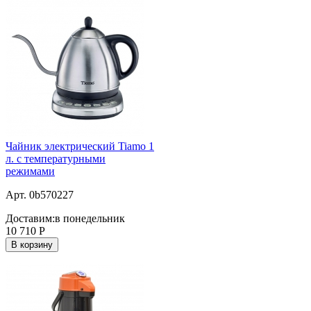
Чайник электрический Tiamo 1
л. c температурными
режимами
Арт. 0b570227
Доставим:
в понедельник
10 710
Р
В корзину