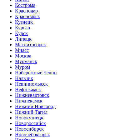
Кострома
Краснодар
Красноярск
Кузнецк
Курган
Курск
Липецк
Магнитогорск
Миасс
Москва
Мурманск
Муром
Набережные Челны
Нальчик
Невинномысск
Нефтекамск
Нижневартовск
Нижнекамск
Нижний Новгород
Нижний Тагил
Новокузнецк
Новороссийск
Новосибирск
Новочебоксарск