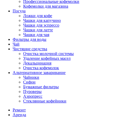
Профессиональные кофемолки
Кофемолки для магазина
Посуда
Ложки для кофе
Чашки для капучино
Чашки для эспрессо
Чашки для латте
Чашки для чая
Фильтры для воды
Чай
Чистящие средства
Очистка молочной системы
Удаление кофейных масел
Декальцинация
Очистка кофемолок
Альтернативное заваривание
Чайники
Сифон
Бумажные фильтры
Пуроверы
Аэропресс
Стеклянные кофейники
Ремонт
Аренда