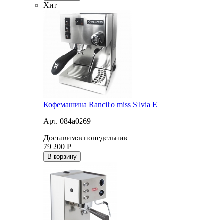
Хит
Кофемашина Rancilio miss Silvia E
Арт. 084a0269
Доставим:
в понедельник
79 200
Р
В корзину