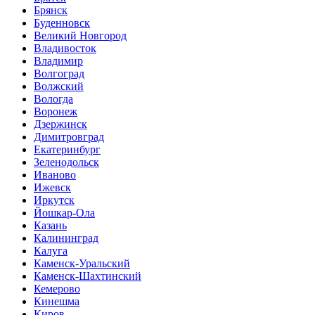
Брянск
Буденновск
Великий Новгород
Владивосток
Владимир
Волгоград
Волжский
Вологда
Воронеж
Дзержинск
Димитровград
Екатеринбург
Зеленодольск
Иваново
Ижевск
Иркутск
Йошкар-Ола
Казань
Калининград
Калуга
Каменск-Уральский
Каменск-Шахтинский
Кемерово
Кинешма
Киров