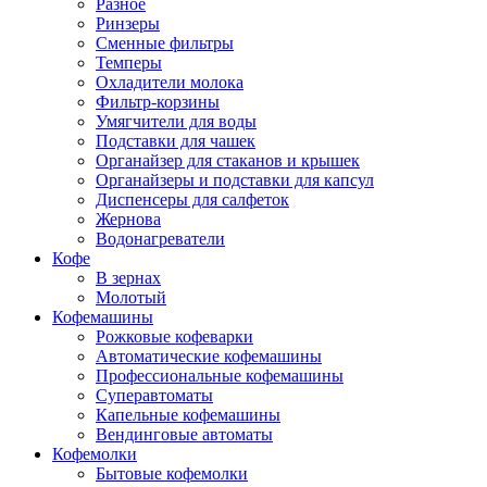
Разное
Ринзеры
Сменные фильтры
Темперы
Охладители молока
Фильтр-корзины
Умягчители для воды
Подставки для чашек
Органайзер для стаканов и крышек
Органайзеры и подставки для капсул
Диспенсеры для салфеток
Жернова
Водонагреватели
Кофе
В зернах
Молотый
Кофемашины
Рожковые кофеварки
Автоматические кофемашины
Профессиональные кофемашины
Суперавтоматы
Капельные кофемашины
Вендинговые автоматы
Кофемолки
Бытовые кофемолки