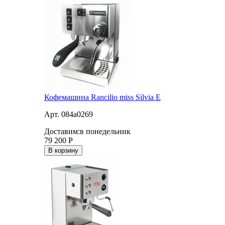
Кофемашина Rancilio miss Silvia E
Арт. 084a0269
Доставим:
в понедельник
79 200
Р
В корзину