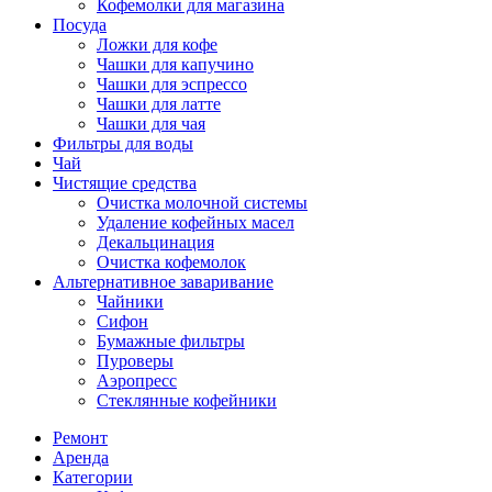
Кофемолки для магазина
Посуда
Ложки для кофе
Чашки для капучино
Чашки для эспрессо
Чашки для латте
Чашки для чая
Фильтры для воды
Чай
Чистящие средства
Очистка молочной системы
Удаление кофейных масел
Декальцинация
Очистка кофемолок
Альтернативное заваривание
Чайники
Сифон
Бумажные фильтры
Пуроверы
Аэропресс
Стеклянные кофейники
Ремонт
Аренда
Категории