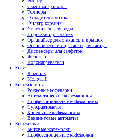
Ринзеры
Сменные фильтры
Темперы
Охладители молока
Фильтр-корзины
Умягчители для воды
Подставки для чашек
Органайзер для стаканов и крышек
Органайзеры и подставки для капсул
Диспенсеры для салфеток
Жернова
Водонагреватели
Кофе
В зернах
Молотый
Кофемашины
Рожковые кофеварки
Автоматические кофемашины
Профессиональные кофемашины
Суперавтоматы
Капельные кофемашины
Вендинговые автоматы
Кофемолки
Бытовые кофемолки
Профессиональные кофемолки