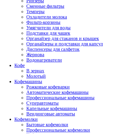
Ринзеры
Сменные фильтры
Темперы
Охладители молока
Фильтр-корзины
Умягчители для воды
Подставки для чашек
Органайзер для стаканов и крышек
Органайзеры и подставки для капсул
Диспенсеры для салфеток
Жернова
Водонагреватели
Кофе
В зернах
Молотый
Кофемашины
Рожковые кофеварки
Автоматические кофемашины
Профессиональные кофемашины
Суперавтоматы
Капельные кофемашины
Вендинговые автоматы
Кофемолки
Бытовые кофемолки
Профессиональные кофемолки