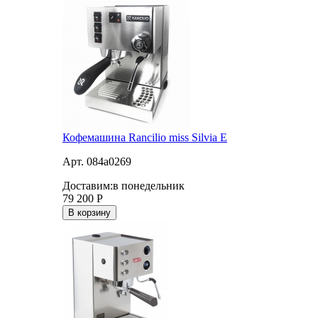
Кофемашина Rancilio miss Silvia E
Арт. 084a0269
Доставим:
в понедельник
79 200
Р
В корзину