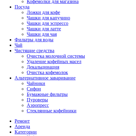
Кофемолки для магазина
Посуда
Ложки для кофе
Чашки для капучино
Чашки для эспрессо
Чашки для латте
Чашки для чая
Фильтры для воды
Чай
Чистящие средства
Очистка молочной системы
Удаление кофейных масел
Декальцинация
Очистка кофемолок
Альтернативное заваривание
Чайники
Сифон
Бумажные фильтры
Пуроверы
Аэропресс
Стеклянные кофейники
Ремонт
Аренда
Категории