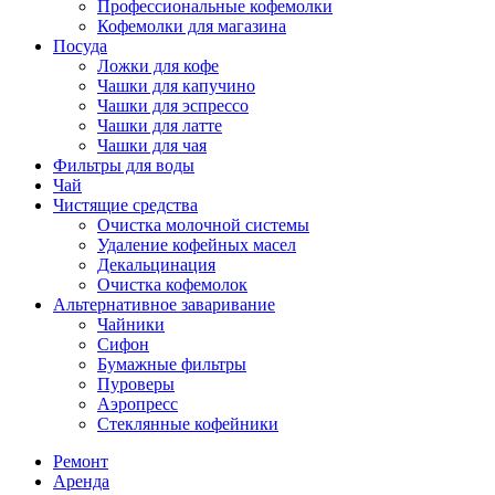
Профессиональные кофемолки
Кофемолки для магазина
Посуда
Ложки для кофе
Чашки для капучино
Чашки для эспрессо
Чашки для латте
Чашки для чая
Фильтры для воды
Чай
Чистящие средства
Очистка молочной системы
Удаление кофейных масел
Декальцинация
Очистка кофемолок
Альтернативное заваривание
Чайники
Сифон
Бумажные фильтры
Пуроверы
Аэропресс
Стеклянные кофейники
Ремонт
Аренда