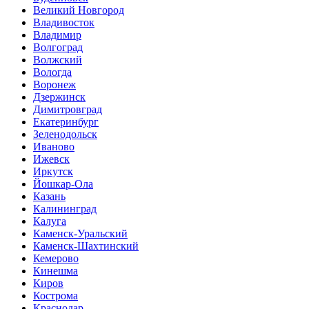
Великий Новгород
Владивосток
Владимир
Волгоград
Волжский
Вологда
Воронеж
Дзержинск
Димитровград
Екатеринбург
Зеленодольск
Иваново
Ижевск
Иркутск
Йошкар-Ола
Казань
Калининград
Калуга
Каменск-Уральский
Каменск-Шахтинский
Кемерово
Кинешма
Киров
Кострома
Краснодар