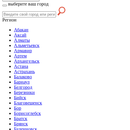
выберите ваш город
Регион
Абакан
Аксай
Алматы
Альметьевск
Армавир
Артем
Архангельск
Астана
Астрахань
Балаково
Барнаул
Белгород
Березники
Бийск
Благовещенск
Бор
Борисоглебск
Братск
Брянск
Буденновск