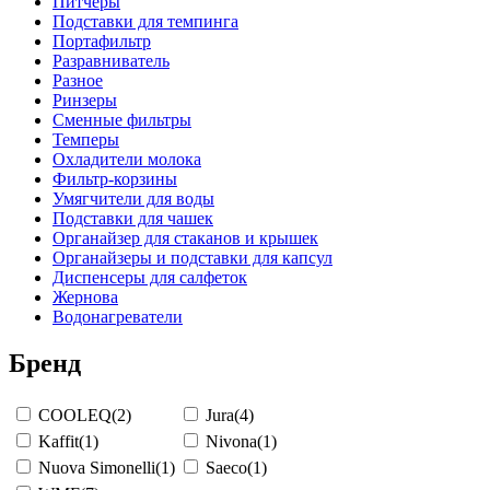
Питчеры
Подставки для темпинга
Портафильтр
Разравниватель
Разное
Ринзеры
Сменные фильтры
Темперы
Охладители молока
Фильтр-корзины
Умягчители для воды
Подставки для чашек
Органайзер для стаканов и крышек
Органайзеры и подставки для капсул
Диспенсеры для салфеток
Жернова
Водонагреватели
Бренд
COOLEQ
(2)
Jura
(4)
Kaffit
(1)
Nivona
(1)
Nuova Simonelli
(1)
Saeco
(1)