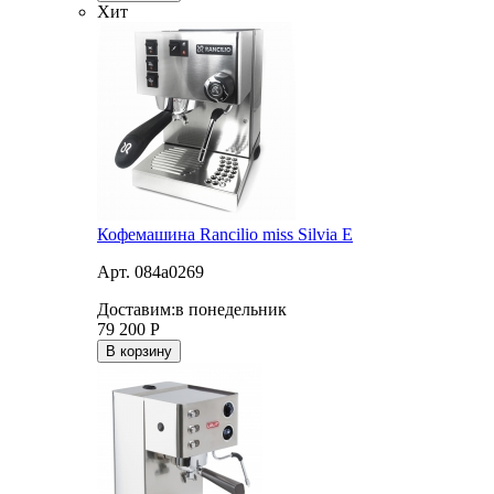
Хит
Кофемашина Rancilio miss Silvia E
Арт. 084a0269
Доставим:
в понедельник
79 200
Р
В корзину