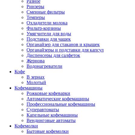
Разное
Ринзеры
Сменные фильтры
Темперы
Охладители молока
Фильтр-корзины
Умягчители для воды
Подставки для чашек
Органайзер для стаканов и крышек
Органайзеры и подставки для капсул
Диспенсеры для салфеток
Жернова
Водонагреватели
Кофе
В зернах
Молотый
Кофемашины
Рожковые кофеварки
Автоматические кофемашины
Профессиональные кофемашины
Суперавтоматы
Капельные кофемашины
Вендинговые автоматы
Кофемолки
Бытовые кофемолки