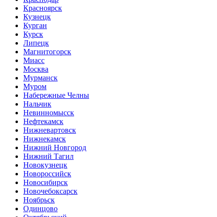
Красноярск
Кузнецк
Курган
Курск
Липецк
Магнитогорск
Миасс
Москва
Мурманск
Муром
Набережные Челны
Нальчик
Невинномысск
Нефтекамск
Нижневартовск
Нижнекамск
Нижний Новгород
Нижний Тагил
Новокузнецк
Новороссийск
Новосибирск
Новочебоксарск
Ноябрьск
Одинцово