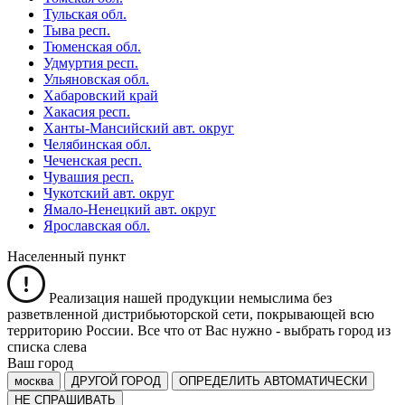
Тульская обл.
Тыва респ.
Тюменская обл.
Удмуртия респ.
Ульяновская обл.
Хабаровский край
Хакасия респ.
Ханты-Мансийский авт. округ
Челябинская обл.
Чеченская респ.
Чувашия респ.
Чукотский авт. округ
Ямало-Ненецкий авт. округ
Ярославская обл.
Населенный пункт
Реализация нашей продукции немыслима без
разветвленной дистрибьюторской сети, покрывающей всю
территорию России. Все что от Вас нужно -
выбрать город из
списка слева
Ваш город
москва
ДРУГОЙ ГОРОД
ОПРЕДЕЛИТЬ АВТОМАТИЧЕСКИ
НЕ СПРАШИВАТЬ