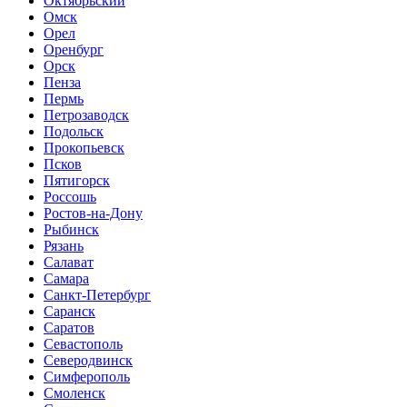
Октябрьский
Омск
Орел
Оренбург
Орск
Пенза
Пермь
Петрозаводск
Подольск
Прокопьевск
Псков
Пятигорск
Россошь
Ростов-на-Дону
Рыбинск
Рязань
Салават
Самара
Санкт-Петербург
Саранск
Саратов
Севастополь
Северодвинск
Симферополь
Смоленск