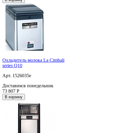
Охладитель молока La Cimbali
series Q10
Арт. 1526035e
Доставим:
в понедельник
73 807
Р
В корзину