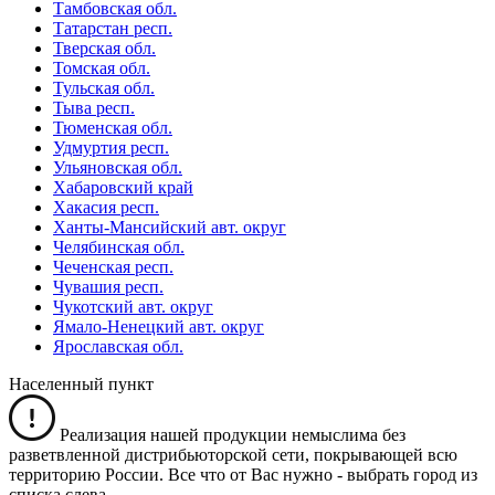
Тамбовская обл.
Татарстан респ.
Тверская обл.
Томская обл.
Тульская обл.
Тыва респ.
Тюменская обл.
Удмуртия респ.
Ульяновская обл.
Хабаровский край
Хакасия респ.
Ханты-Мансийский авт. округ
Челябинская обл.
Чеченская респ.
Чувашия респ.
Чукотский авт. округ
Ямало-Ненецкий авт. округ
Ярославская обл.
Населенный пункт
Реализация нашей продукции немыслима без
разветвленной дистрибьюторской сети, покрывающей всю
территорию России. Все что от Вас нужно -
выбрать город из
списка слева