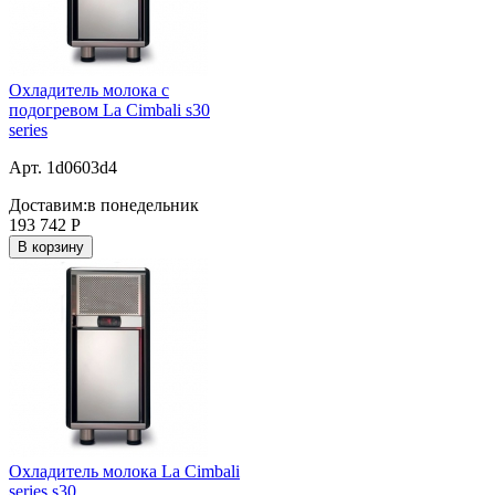
Охладитель молока с
подогревом La Cimbali s30
series
Арт. 1d0603d4
Доставим:
в понедельник
193 742
Р
В корзину
Охладитель молока La Cimbali
series s30