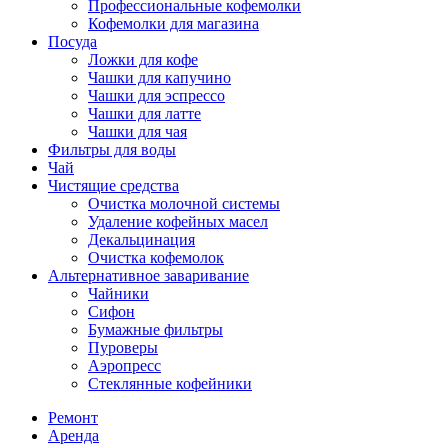
Профессиональные кофемолки
Кофемолки для магазина
Посуда
Ложки для кофе
Чашки для капучино
Чашки для эспрессо
Чашки для латте
Чашки для чая
Фильтры для воды
Чай
Чистящие средства
Очистка молочной системы
Удаление кофейных масел
Декальцинация
Очистка кофемолок
Альтернативное заваривание
Чайники
Сифон
Бумажные фильтры
Пуроверы
Аэропресс
Стеклянные кофейники
Ремонт
Аренда