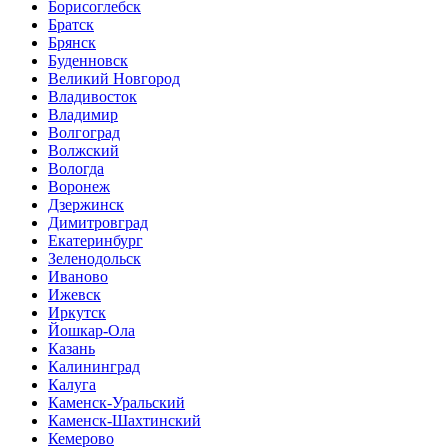
Борисоглебск
Братск
Брянск
Буденновск
Великий Новгород
Владивосток
Владимир
Волгоград
Волжский
Вологда
Воронеж
Дзержинск
Димитровград
Екатеринбург
Зеленодольск
Иваново
Ижевск
Иркутск
Йошкар-Ола
Казань
Калининград
Калуга
Каменск-Уральский
Каменск-Шахтинский
Кемерово