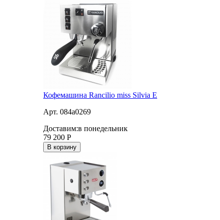
Кофемашина Rancilio miss Silvia E
Арт. 084a0269
Доставим:
в понедельник
79 200
Р
В корзину