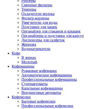
Ринзеры
Сменные фильтры
Темперы
Охладители молока
Фильтр-корзины
Умягчители для воды
Подставки для чашек
Органайзер для стаканов и крышек
Органайзеры и подставки для капсул
Диспенсеры для салфеток
Жернова
Водонагреватели
Кофе
В зернах
Молотый
Кофемашины
Рожковые кофеварки
Автоматические кофемашины
Профессиональные кофемашины
Суперавтоматы
Капельные кофемашины
Вендинговые автоматы
Кофемолки
Бытовые кофемолки
Профессиональные кофемолки