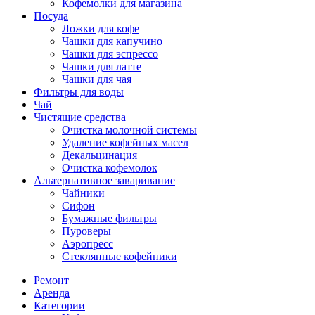
Кофемолки для магазина
Посуда
Ложки для кофе
Чашки для капучино
Чашки для эспрессо
Чашки для латте
Чашки для чая
Фильтры для воды
Чай
Чистящие средства
Очистка молочной системы
Удаление кофейных масел
Декальцинация
Очистка кофемолок
Альтернативное заваривание
Чайники
Сифон
Бумажные фильтры
Пуроверы
Аэропресс
Стеклянные кофейники
Ремонт
Аренда
Категории