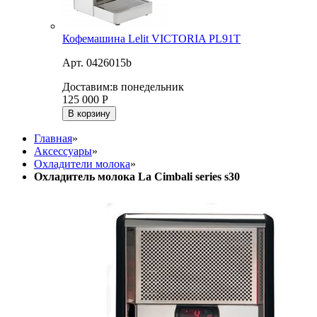
Кофемашина Lelit VICTORIA PL91T
Арт. 0426015b
Доставим:
в понедельник
125 000
Р
В корзину
Главная
»
Аксессуары
»
Охладители молока
»
Охладитель молока La Cimbali series s30