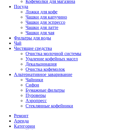
Кофемолки для магазина
Посуда
Ложки для кофе
Чашки для капучино
Чашки для эспрессо
Чашки для латте
Чашки для чая
Фильтры для воды
Чай
Чистящие средства
Очистка молочной системы
Удаление кофейных масел
Декальцинация
Очистка кофемолок
Альтернативное заваривание
Чайники
Сифон
Бумажные фильтры
Пуроверы
Аэропресс
Стеклянные кофейники
Ремонт
Аренда
Категории