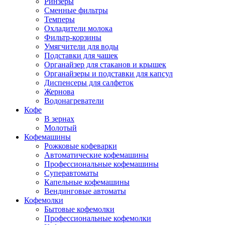
Ринзеры
Сменные фильтры
Темперы
Охладители молока
Фильтр-корзины
Умягчители для воды
Подставки для чашек
Органайзер для стаканов и крышек
Органайзеры и подставки для капсул
Диспенсеры для салфеток
Жернова
Водонагреватели
Кофе
В зернах
Молотый
Кофемашины
Рожковые кофеварки
Автоматические кофемашины
Профессиональные кофемашины
Суперавтоматы
Капельные кофемашины
Вендинговые автоматы
Кофемолки
Бытовые кофемолки
Профессиональные кофемолки