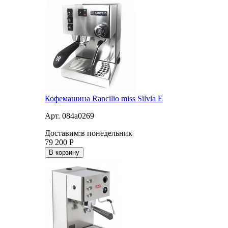
Кофемашина Rancilio miss Silvia E
Арт. 084a0269
Доставим:
в понедельник
79 200
Р
В корзину