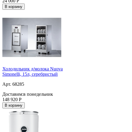
24 000
Р
В корзину
Холодильник д/молока Nuova
Simonelli, 15л, серебристый
Арт. 68285
Доставим:
в понедельник
148 920
Р
В корзину