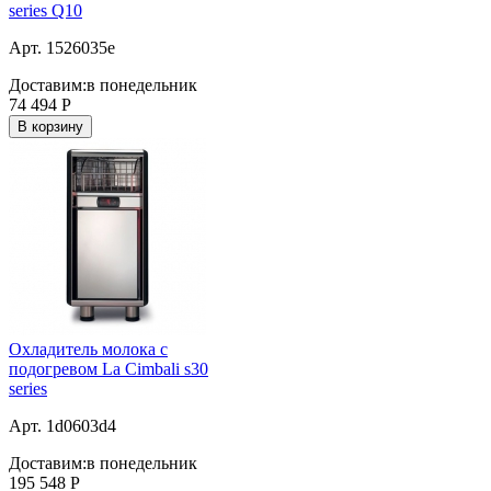
series Q10
Арт. 1526035e
Доставим:
в понедельник
74 494
Р
В корзину
Охладитель молока с
подогревом La Cimbali s30
series
Арт. 1d0603d4
Доставим:
в понедельник
195 548
Р