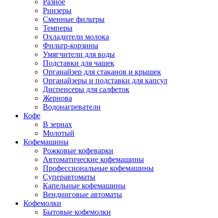
Разное
Ринзеры
Сменные фильтры
Темперы
Охладители молока
Фильтр-корзины
Умягчители для воды
Подставки для чашек
Органайзер для стаканов и крышек
Органайзеры и подставки для капсул
Диспенсеры для салфеток
Жернова
Водонагреватели
Кофе
В зернах
Молотый
Кофемашины
Рожковые кофеварки
Автоматические кофемашины
Профессиональные кофемашины
Суперавтоматы
Капельные кофемашины
Вендинговые автоматы
Кофемолки
Бытовые кофемолки