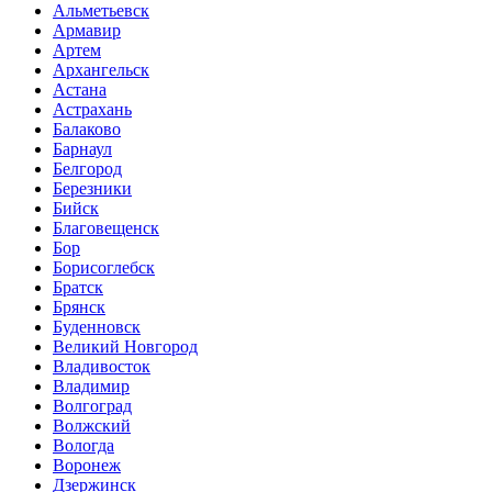
Альметьевск
Армавир
Артем
Архангельск
Астана
Астрахань
Балаково
Барнаул
Белгород
Березники
Бийск
Благовещенск
Бор
Борисоглебск
Братск
Брянск
Буденновск
Великий Новгород
Владивосток
Владимир
Волгоград
Волжский
Вологда
Воронеж
Дзержинск