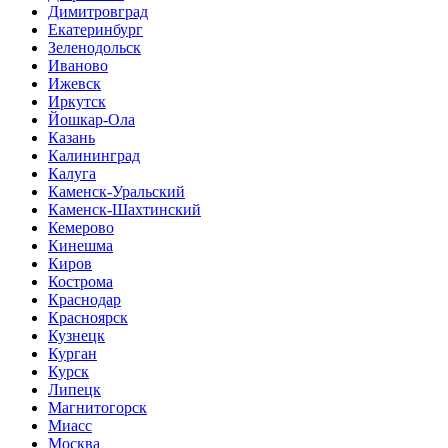
Димитровград
Екатеринбург
Зеленодольск
Иваново
Ижевск
Иркутск
Йошкар-Ола
Казань
Калининград
Калуга
Каменск-Уральский
Каменск-Шахтинский
Кемерово
Кинешма
Киров
Кострома
Краснодар
Красноярск
Кузнецк
Курган
Курск
Липецк
Магнитогорск
Миасс
Москва