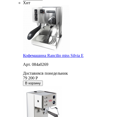
Хит
Кофемашина Rancilio miss Silvia E
Арт. 084a0269
Доставим:
в понедельник
79 200
Р
В корзину