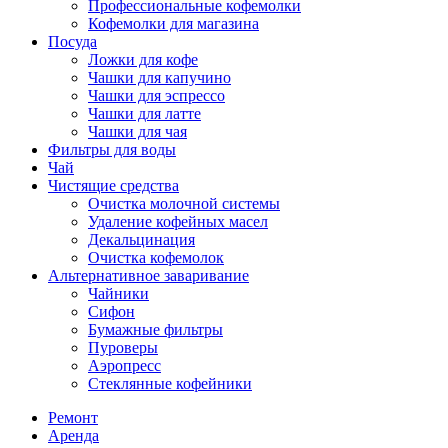
Профессиональные кофемолки
Кофемолки для магазина
Посуда
Ложки для кофе
Чашки для капучино
Чашки для эспрессо
Чашки для латте
Чашки для чая
Фильтры для воды
Чай
Чистящие средства
Очистка молочной системы
Удаление кофейных масел
Декальцинация
Очистка кофемолок
Альтернативное заваривание
Чайники
Сифон
Бумажные фильтры
Пуроверы
Аэропресс
Стеклянные кофейники
Ремонт
Аренда