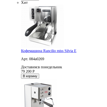
Хит
Кофемашина Rancilio miss Silvia E
Арт. 084a0269
Доставим:
в понедельник
79 200
Р
В корзину