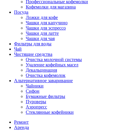
Профессиональные кофемолки
Кофемолки для магазина
Посуда
Ложки для кофе
Чашки для капучино
Чашки для эспрессо
Чашки для латте
Чашки для чая
Фильтры для воды
Чай
Чистящие средства
Очистка молочной системы
Удаление кофейных масел
Декальцинация
Очистка кофемолок
Альтернативное заваривание
Чайники
Сифон
Бумажные фильтры
Пуроверы
Аэропресс
Стеклянные кофейники
Ремонт
Аренда