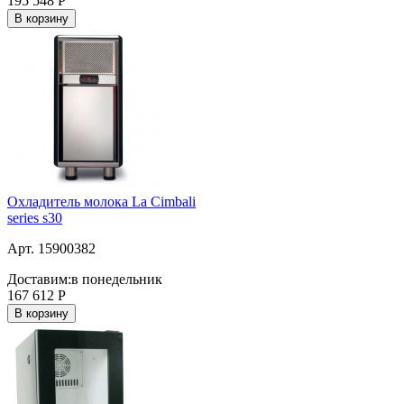
195 548
Р
В корзину
Охладитель молока La Cimbali
series s30
Арт. 15900382
Доставим:
в понедельник
167 612
Р
В корзину