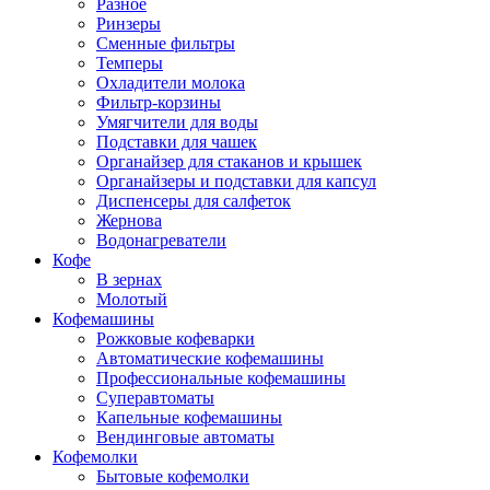
Разное
Ринзеры
Сменные фильтры
Темперы
Охладители молока
Фильтр-корзины
Умягчители для воды
Подставки для чашек
Органайзер для стаканов и крышек
Органайзеры и подставки для капсул
Диспенсеры для салфеток
Жернова
Водонагреватели
Кофе
В зернах
Молотый
Кофемашины
Рожковые кофеварки
Автоматические кофемашины
Профессиональные кофемашины
Суперавтоматы
Капельные кофемашины
Вендинговые автоматы
Кофемолки
Бытовые кофемолки