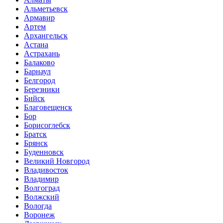
Альметьевск
Армавир
Артем
Архангельск
Астана
Астрахань
Балаково
Барнаул
Белгород
Березники
Бийск
Благовещенск
Бор
Борисоглебск
Братск
Брянск
Буденновск
Великий Новгород
Владивосток
Владимир
Волгоград
Волжский
Вологда
Воронеж