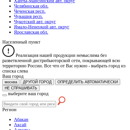
Ханты-Мансийский авт. округ
Челябинская обл.
Чеченская респ.
Чувашия респ.
Чукотский авт. округ
Ямало-Ненецкий авт. округ
Ярославская обл.
Населенный пункт
Реализация нашей продукции немыслима без
разветвленной дистрибьюторской сети, покрывающей всю
территорию России. Все что от Вас нужно -
выбрать город из
списка слева
Ваш город
москва
ДРУГОЙ ГОРОД
ОПРЕДЕЛИТЬ АВТОМАТИЧЕСКИ
НЕ СПРАШИВАТЬ
выберите ваш город
Регион
Абакан
Аксай
Алматы