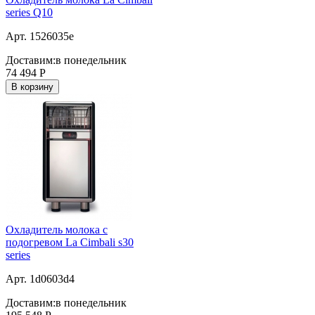
series Q10
Арт. 1526035e
Доставим:
в понедельник
74 494
Р
В корзину
Охладитель молока с
подогревом La Cimbali s30
series
Арт. 1d0603d4
Доставим:
в понедельник