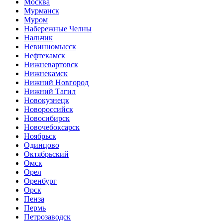
Москва
Мурманск
Муром
Набережные Челны
Нальчик
Невинномысск
Нефтекамск
Нижневартовск
Нижнекамск
Нижний Новгород
Нижний Тагил
Новокузнецк
Новороссийск
Новосибирск
Новочебоксарск
Ноябрьск
Одинцово
Октябрьский
Омск
Орел
Оренбург
Орск
Пенза
Пермь
Петрозаводск