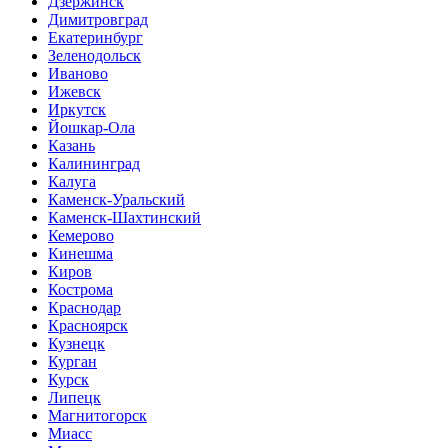
Дзержинск
Димитровград
Екатеринбург
Зеленодольск
Иваново
Ижевск
Иркутск
Йошкар-Ола
Казань
Калининград
Калуга
Каменск-Уральский
Каменск-Шахтинский
Кемерово
Кинешма
Киров
Кострома
Краснодар
Красноярск
Кузнецк
Курган
Курск
Липецк
Магнитогорск
Миасс