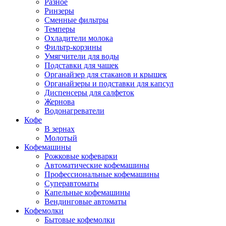
Разное
Ринзеры
Сменные фильтры
Темперы
Охладители молока
Фильтр-корзины
Умягчители для воды
Подставки для чашек
Органайзер для стаканов и крышек
Органайзеры и подставки для капсул
Диспенсеры для салфеток
Жернова
Водонагреватели
Кофе
В зернах
Молотый
Кофемашины
Рожковые кофеварки
Автоматические кофемашины
Профессиональные кофемашины
Суперавтоматы
Капельные кофемашины
Вендинговые автоматы
Кофемолки
Бытовые кофемолки