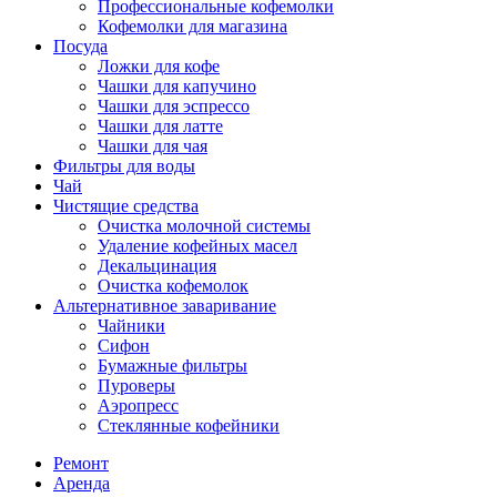
Профессиональные кофемолки
Кофемолки для магазина
Посуда
Ложки для кофе
Чашки для капучино
Чашки для эспрессо
Чашки для латте
Чашки для чая
Фильтры для воды
Чай
Чистящие средства
Очистка молочной системы
Удаление кофейных масел
Декальцинация
Очистка кофемолок
Альтернативное заваривание
Чайники
Сифон
Бумажные фильтры
Пуроверы
Аэропресс
Стеклянные кофейники
Ремонт
Аренда