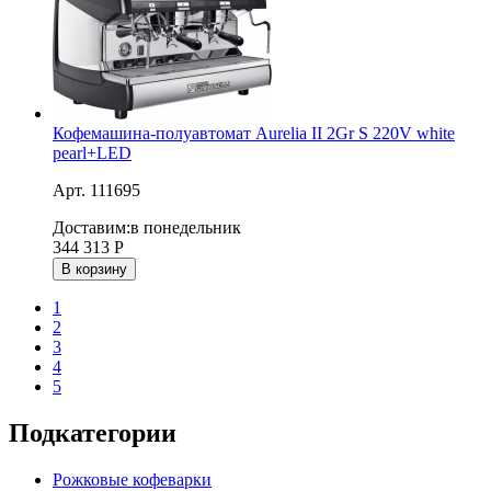
Кофемашина-полуавтомат Aurelia II 2Gr S 220V white
pearl+LED
Арт. 111695
Доставим:
в понедельник
344 313
Р
В корзину
1
2
3
4
5
Подкатегории
Рожковые кофеварки