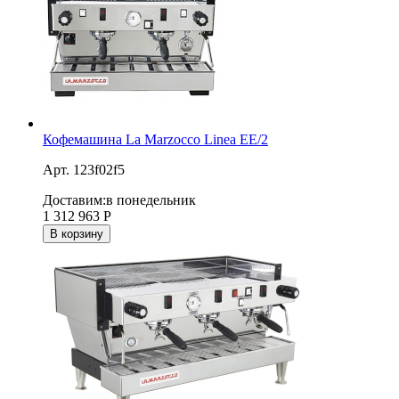
Кофемашина La Marzocco Linea EE/2
Арт. 123f02f5
Доставим:
в понедельник
1 312 963
Р
В корзину