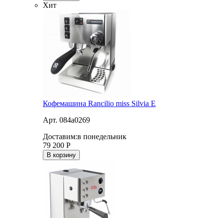
Хит
Кофемашина Rancilio miss Silvia E
Арт. 084a0269
Доставим:
в понедельник
79 200
Р
В корзину