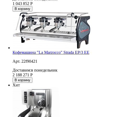
1 043 852
Р
В корзину
Кофемашина "La Marzocco" Strada EP/3 EE
Арт. 22f90421
Доставим:
в понедельник
2 188 271
Р
В корзину
Хит