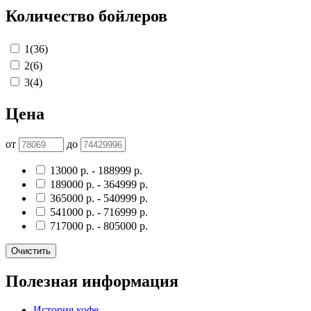
Количество бойлеров
1
(36)
2
(6)
3
(4)
Цена
от
до
13000
р.
-
188999
р.
189000
р.
-
364999
р.
365000
р.
-
540999
р.
541000
р.
-
716999
р.
717000
р.
-
805000
р.
Очистить
Полезная информация
История кофе