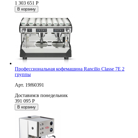
1 303 651
Р
В корзину
Профессиональная кофемашина Rancilio Classe 7E 2
группы
Арт. 19f60391
Доставим:
в понедельник
391 095
Р
В корзину