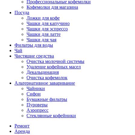
Профессиональные кофемолки
Кофемолки для магазина
Посуда
Ложки для кофе
Чашки для капучино
Чашки для эспрессо
Чашки для латте
Чашки для чая
Фильтры для воды
Чай
Чистящие средства
Очистка молочной системы
Удаление кофейных масел
Декальцинация
Очистка кофемолок
Альтернативное заваривание
Чайники
Сифон
Бумажные фильтры
Пуроверы
Аэропресс
Стеклянные кофейники
Ремонт
Аренда