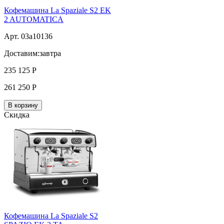
Кофемашина La Spaziale S2 EK
2 AUTOMATICA
Арт. 03a10136
Доставим:
завтра
235 125
Р
261 250
Р
В корзину
Скидка
Кофемашина La Spaziale S2