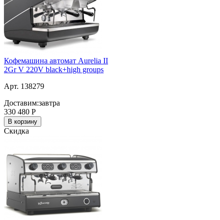
Кофемашина автомат Aurelia II
2Gr V 220V black+high groups
Арт. 138279
Доставим:
завтра
330 480
Р
В корзину
Скидка