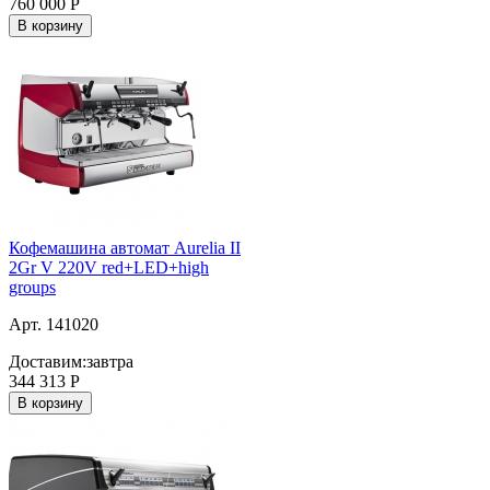
760 000
Р
В корзину
Кофемашина автомат Aurelia II
2Gr V 220V red+LED+high
groups
Арт. 141020
Доставим:
завтра
344 313
Р
В корзину