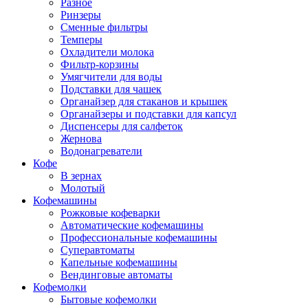
Разное
Ринзеры
Сменные фильтры
Темперы
Охладители молока
Фильтр-корзины
Умягчители для воды
Подставки для чашек
Органайзер для стаканов и крышек
Органайзеры и подставки для капсул
Диспенсеры для салфеток
Жернова
Водонагреватели
Кофе
В зернах
Молотый
Кофемашины
Рожковые кофеварки
Автоматические кофемашины
Профессиональные кофемашины
Суперавтоматы
Капельные кофемашины
Вендинговые автоматы
Кофемолки
Бытовые кофемолки