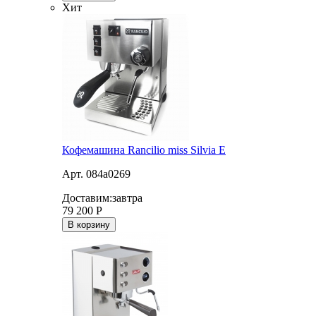
Хит
Кофемашина Rancilio miss Silvia E
Арт. 084a0269
Доставим:
завтра
79 200
Р
В корзину