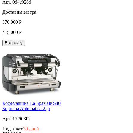
Арт. 0d4c028d
Доставим:
завтра
370 000
Р
415 000
Р
В корзину
Кофемашина La Spaziale S40
Suprema Automatica 2 gr
Арт. 15f903f5
Под заказ:
30 дней