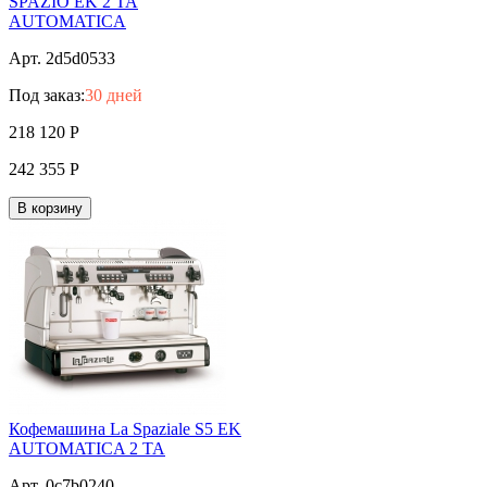
SPAZIO ЕK 2 TA
AUTOMATICA
Арт. 2d5d0533
Под заказ:
30 дней
218 120
Р
242 355
Р
В корзину
Кофемашина La Spaziale S5 EK
AUTOMATICA 2 TA
Арт. 0c7b0240