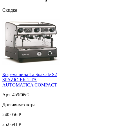
Скидка
Кофемашина La Spaziale S2
SPAZIO ЕK 2 TA
AUTOMATICA COMPACT
Арт. 4b9f06e2
Доставим:
завтра
240 056
Р
252 691
Р