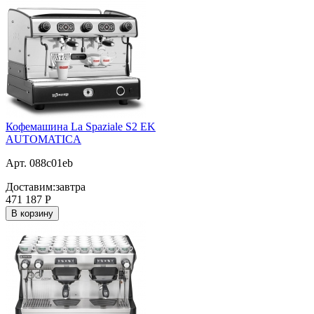
Кофемашина La Spaziale S2 EK
AUTOMATICA
Арт. 088c01eb
Доставим:
завтра
471 187
Р
В корзину