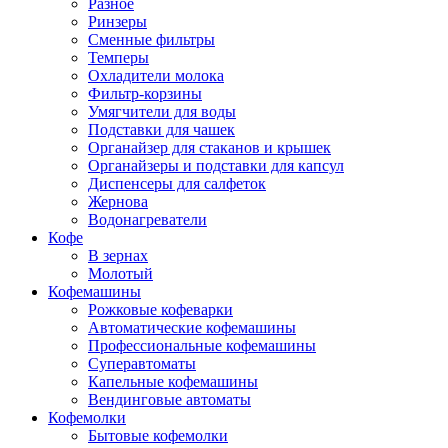
Разное
Ринзеры
Сменные фильтры
Темперы
Охладители молока
Фильтр-корзины
Умягчители для воды
Подставки для чашек
Органайзер для стаканов и крышек
Органайзеры и подставки для капсул
Диспенсеры для салфеток
Жернова
Водонагреватели
Кофе
В зернах
Молотый
Кофемашины
Рожковые кофеварки
Автоматические кофемашины
Профессиональные кофемашины
Суперавтоматы
Капельные кофемашины
Вендинговые автоматы
Кофемолки
Бытовые кофемолки