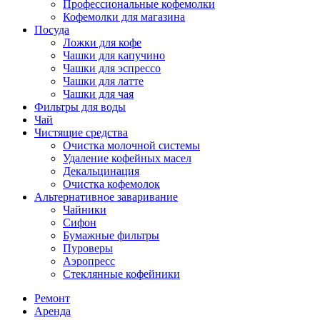
Профессиональные кофемолки
Кофемолки для магазина
Посуда
Ложки для кофе
Чашки для капучино
Чашки для эспрессо
Чашки для латте
Чашки для чая
Фильтры для воды
Чай
Чистящие средства
Очистка молочной системы
Удаление кофейных масел
Декальцинация
Очистка кофемолок
Альтернативное заваривание
Чайники
Сифон
Бумажные фильтры
Пуроверы
Аэропресс
Стеклянные кофейники
Ремонт
Аренда