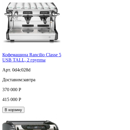
Кофемашина Rancilio Classe 5
USB TALL, 2 группы
Арт. 0d4c028d
Доставим:
завтра
370 000
Р
415 000
Р
В корзину