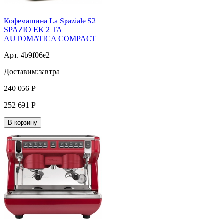
Кофемашина La Spaziale S2
SPAZIO ЕK 2 TA
AUTOMATICA COMPACT
Арт. 4b9f06e2
Доставим:
завтра
240 056
Р
252 691
Р
В корзину