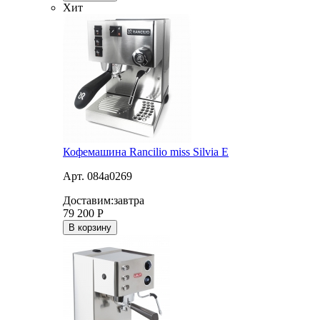
Хит
Кофемашина Rancilio miss Silvia E
Арт. 084a0269
Доставим:
завтра
79 200
Р
В корзину