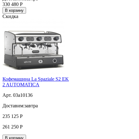
330 480
Р
В корзину
Скидка
Кофемашина La Spaziale S2 EK
2 AUTOMATICA
Арт. 03a10136
Доставим:
завтра
235 125
Р
261 250
Р
В корзину