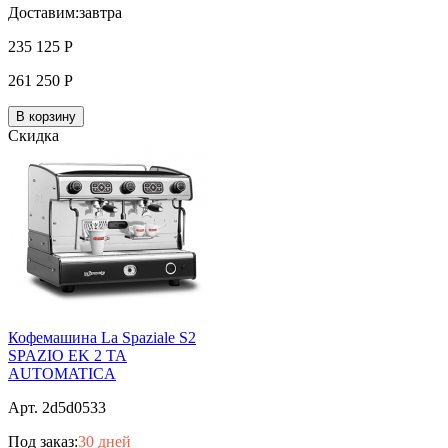
Доставим:
завтра
235 125
Р
261 250
Р
В корзину
Скидка
Кофемашина La Spaziale S2
SPAZIO ЕK 2 TA
AUTOMATICA
Арт. 2d5d0533
Под заказ:
30 дней