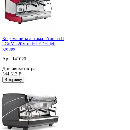
Кофемашина автомат Aurelia II
2Gr V 220V red+LED+high
groups
Арт. 141020
Доставим:
завтра
344 313
Р
В корзину