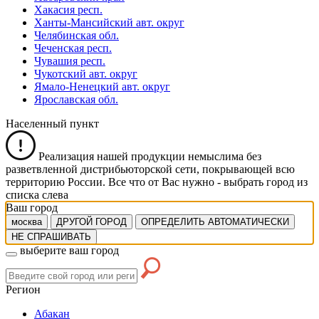
Хакасия респ.
Ханты-Мансийский авт. округ
Челябинская обл.
Чеченская респ.
Чувашия респ.
Чукотский авт. округ
Ямало-Ненецкий авт. округ
Ярославская обл.
Населенный пункт
Реализация нашей продукции немыслима без
разветвленной дистрибьюторской сети, покрывающей всю
территорию России. Все что от Вас нужно -
выбрать город из
списка слева
Ваш город
москва
ДРУГОЙ ГОРОД
ОПРЕДЕЛИТЬ АВТОМАТИЧЕСКИ
НЕ СПРАШИВАТЬ
выберите ваш город
Регион
Абакан