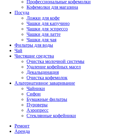
Профессиональные кофемолки
Кофемолки для магазина
Посуда
Ложки для кофе
Чашки для капучино
Чашки для эспрессо
Чашки для латте
Чашки для чая
Фильтры для воды
Чай
Чистящие средства
Очистка молочной системы
Удаление кофейных масел
Декальцинация
Очистка кофемолок
Альтернативное заваривание
Чайники
Сифон
Бумажные фильтры
Пуроверы
Аэропресс
Стеклянные кофейники
Ремонт
Аренда