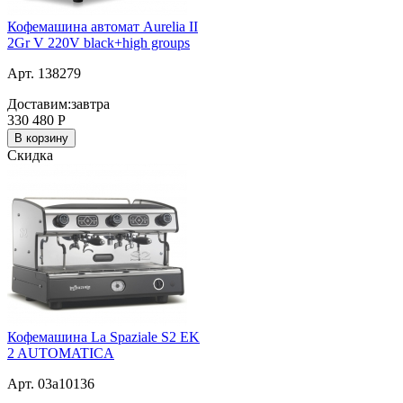
Кофемашина автомат Aurelia II
2Gr V 220V black+high groups
Арт. 138279
Доставим:
завтра
330 480
Р
В корзину
Скидка
Кофемашина La Spaziale S2 EK
2 AUTOMATICA
Арт. 03a10136