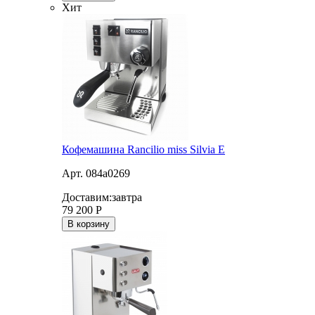
Хит
Кофемашина Rancilio miss Silvia E
Арт. 084a0269
Доставим:
завтра
79 200
Р
В корзину