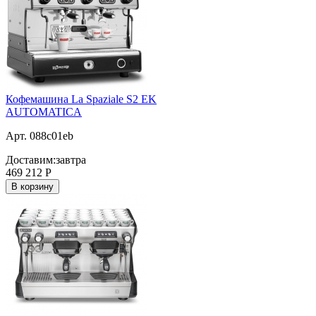
Кофемашина La Spaziale S2 EK
AUTOMATICA
Арт. 088c01eb
Доставим:
завтра
469 212
Р
В корзину