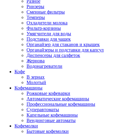
Разное
Ринзеры
Сменные фильтры
Темперы
Охладители молока
Фильтр-корзины
Умягчители для воды
Подставки для чашек
Органайзер для стаканов и крышек
Органайзеры и подставки для капсул
Диспенсеры для салфеток
Жернова
Водонагреватели
Кофе
В зернах
Молотый
Кофемашины
Рожковые кофеварки
Автоматические кофемашины
Профессиональные кофемашины
Суперавтоматы
Капельные кофемашины
Вендинговые автоматы
Кофемолки
Бытовые кофемолки