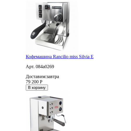
Кофемашина Rancilio miss Silvia E
Арт. 084a0269
Доставим:
завтра
79 200
Р
В корзину