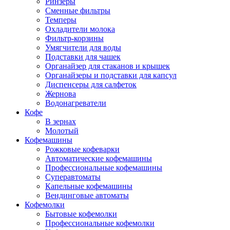
Ринзеры
Сменные фильтры
Темперы
Охладители молока
Фильтр-корзины
Умягчители для воды
Подставки для чашек
Органайзер для стаканов и крышек
Органайзеры и подставки для капсул
Диспенсеры для салфеток
Жернова
Водонагреватели
Кофе
В зернах
Молотый
Кофемашины
Рожковые кофеварки
Автоматические кофемашины
Профессиональные кофемашины
Суперавтоматы
Капельные кофемашины
Вендинговые автоматы
Кофемолки
Бытовые кофемолки
Профессиональные кофемолки