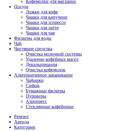
Кофемолки для магазина
Посуда
Ложки для кофе
Чашки для капучино
Чашки для эспрессо
Чашки для латте
Чашки для чая
Фильтры для воды
Чай
Чистящие средства
Очистка молочной системы
Удаление кофейных масел
Декальцинация
Очистка кофемолок
Альтернативное заваривание
Чайники
Сифон
Бумажные фильтры
Пуроверы
Аэропресс
Стеклянные кофейники
Ремонт
Аренда
Категории