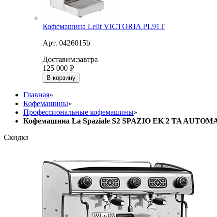
Кофемашина Lelit VICTORIA PL91T
Арт. 0426015b
Доставим:
завтра
125 000
Р
В корзину
Главная
»
Кофемашины
»
Профессиональные кофемашины
»
Кофемашина La Spaziale S2 SPAZIO ЕK 2 TA AUTO
Скидка