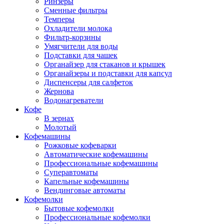
Ринзеры
Сменные фильтры
Темперы
Охладители молока
Фильтр-корзины
Умягчители для воды
Подставки для чашек
Органайзер для стаканов и крышек
Органайзеры и подставки для капсул
Диспенсеры для салфеток
Жернова
Водонагреватели
Кофе
В зернах
Молотый
Кофемашины
Рожковые кофеварки
Автоматические кофемашины
Профессиональные кофемашины
Суперавтоматы
Капельные кофемашины
Вендинговые автоматы
Кофемолки
Бытовые кофемолки
Профессиональные кофемолки