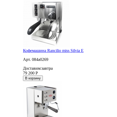
Кофемашина Rancilio miss Silvia E
Арт. 084a0269
Доставим:
завтра
79 200
Р
В корзину