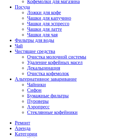
Кофемолки для магазина
Посуда
Ложки для кофе
Чашки для капучино
Чашки для эспрессо
Чашки для латте
Чашки для чая
Фильтры для воды
Чай
Чистящие средства
Очистка молочной системы
Удаление кофейных масел
Декальцинация
Очистка кофемолок
Альтернативное заваривание
Чайники
Сифон
Бумажные фильтры
Пуроверы
Аэропресс
Стеклянные кофейники
Ремонт
Аренда
Категории