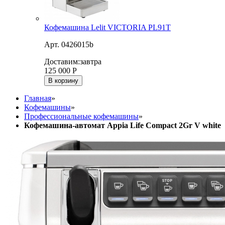
Кофемашина Lelit VICTORIA PL91T
Арт. 0426015b
Доставим:
завтра
125 000
Р
В корзину
Главная
»
Кофемашины
»
Профессиональные кофемашины
»
Кофемашина-автомат Appia Life Compact 2Gr V white