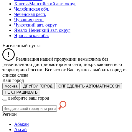
Ханты-Мансийский авт. округ
Челябинская обл.
Чеченская респ.
Чувашия респ.
Чукотский авт. округ
Ямало-Ненецкий авт. округ
Ярославская обл.
Населенный пункт
Реализация нашей продукции немыслима без
разветвленной дистрибьюторской сети, покрывающей всю
территорию России. Все что от Вас нужно -
выбрать город из
списка слева
Ваш город
москва
ДРУГОЙ ГОРОД
ОПРЕДЕЛИТЬ АВТОМАТИЧЕСКИ
НЕ СПРАШИВАТЬ
выберите ваш город
Регион
Абакан
Аксай