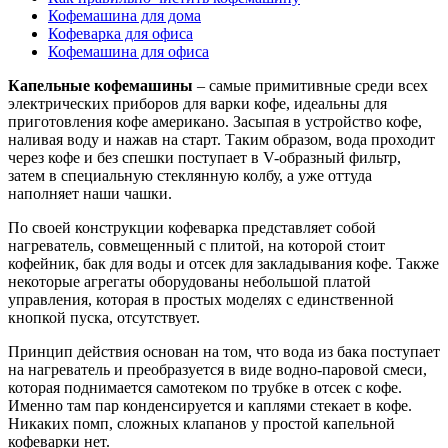
Кофемашина для дома
Кофеварка для офиса
Кофемашина для офиса
Капельные кофемашины
– самые примитивные среди всех
электрических приборов для варки кофе,
идеальны для
приготовления кофе американо. Засыпая в устройство кофе,
наливая воду и нажав на старт. Таким образом, вода проходит
через кофе и без спешки поступает в V-образный фильтр,
затем в специальную стеклянную колбу, а уже оттуда
наполняет наши чашки.
По своей конструкции кофеварка представляет собой
нагреватель, совмещенный с плитой, на которой стоит
кофейник, бак для воды и отсек для закладывания кофе. Также
некоторые агрегаты оборудованы небольшой платой
управления, которая в простых моделях с единственной
кнопкой пуска, отсутствует.
Принцип действия основан на том, что вода из бака поступает
на нагреватель и преобразуется в виде водно-паровой смеси,
которая поднимается самотеком по трубке в отсек с кофе.
Именно там пар конденсируется и каплями стекает в кофе.
Никаких помп, сложных клапанов у простой капельной
кофеварки нет.