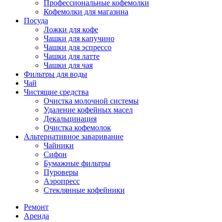
Профессиональные кофемолки
Кофемолки для магазина
Посуда
Ложки для кофе
Чашки для капучино
Чашки для эспрессо
Чашки для латте
Чашки для чая
Фильтры для воды
Чай
Чистящие средства
Очистка молочной системы
Удаление кофейных масел
Декальцинация
Очистка кофемолок
Альтернативное заваривание
Чайники
Сифон
Бумажные фильтры
Пуроверы
Аэропресс
Стеклянные кофейники
Ремонт
Аренда