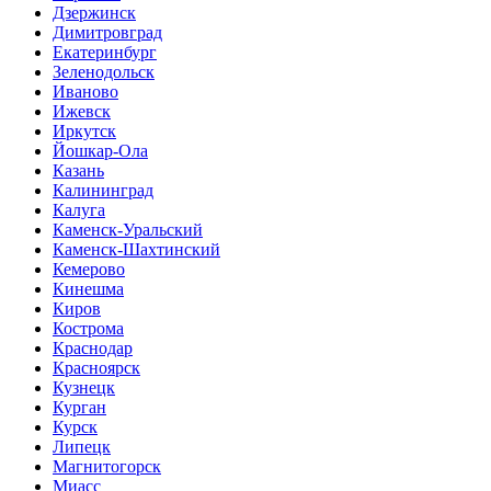
Дзержинск
Димитровград
Екатеринбург
Зеленодольск
Иваново
Ижевск
Иркутск
Йошкар-Ола
Казань
Калининград
Калуга
Каменск-Уральский
Каменск-Шахтинский
Кемерово
Кинешма
Киров
Кострома
Краснодар
Красноярск
Кузнецк
Курган
Курск
Липецк
Магнитогорск
Миасс