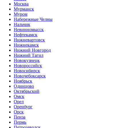
Москва
Мурманск
Муром
Набережные Челны
Нальчик
Невинномысск
Нефтекамск
Нижневартовск
Нижнекамск
Нижний Новгород
Нижний Тагил
Новокузнецк
Новороссийск
Новосибирск
Новочебоксарск
Ноябрьск
Одинцово
Октябрьский
Омск
Орел
Оренбург
Орск
Пенза
Пермь
Петрозаводск