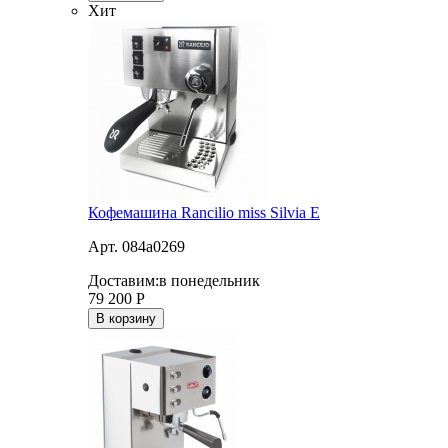
Хит
Кофемашина Rancilio miss Silvia E
Арт. 084a0269
Доставим:
в понедельник
79 200
Р
В корзину