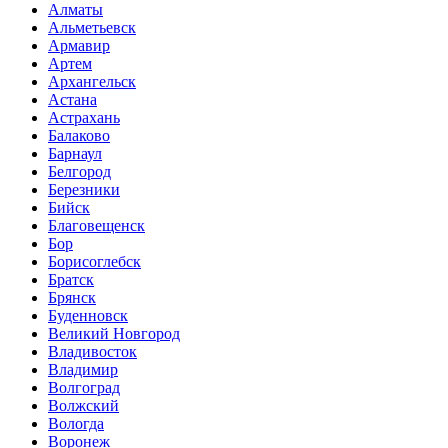
Алматы
Альметьевск
Армавир
Артем
Архангельск
Астана
Астрахань
Балаково
Барнаул
Белгород
Березники
Бийск
Благовещенск
Бор
Борисоглебск
Братск
Брянск
Буденновск
Великий Новгород
Владивосток
Владимир
Волгоград
Волжский
Вологда
Воронеж