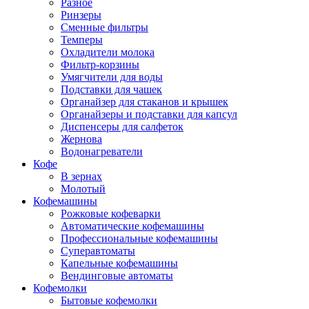
Разное
Ринзеры
Сменные фильтры
Темперы
Охладители молока
Фильтр-корзины
Умягчители для воды
Подставки для чашек
Органайзер для стаканов и крышек
Органайзеры и подставки для капсул
Диспенсеры для салфеток
Жернова
Водонагреватели
Кофе
В зернах
Молотый
Кофемашины
Рожковые кофеварки
Автоматические кофемашины
Профессиональные кофемашины
Суперавтоматы
Капельные кофемашины
Вендинговые автоматы
Кофемолки
Бытовые кофемолки