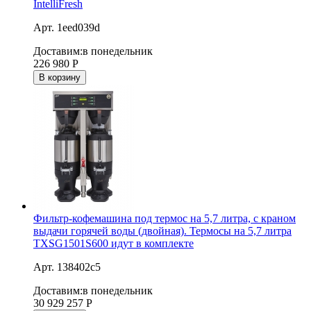
IntelliFresh
Арт. 1eed039d
Доставим:
в понедельник
226 980
Р
В корзину
Фильтр-кофемашина под термос на 5,7 литра, с краном
выдачи горячей воды (двойная). Термосы на 5,7 литра
TXSG1501S600 идут в комплекте
Арт. 138402c5
Доставим:
в понедельник
30 929 257
Р