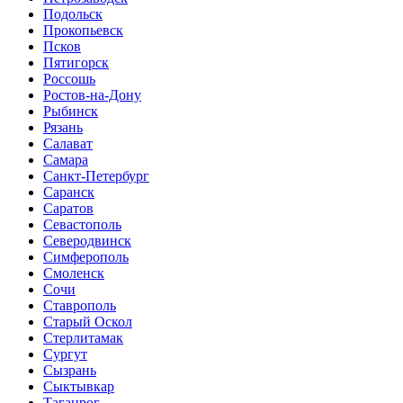
Подольск
Прокопьевск
Псков
Пятигорск
Россошь
Ростов-на-Дону
Рыбинск
Рязань
Салават
Самара
Санкт-Петербург
Саранск
Саратов
Севастополь
Северодвинск
Симферополь
Смоленск
Сочи
Ставрополь
Старый Оскол
Стерлитамак
Сургут
Сызрань
Сыктывкар
Таганрог