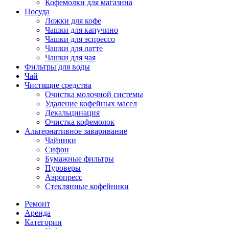
Кофемолки для магазина
Посуда
Ложки для кофе
Чашки для капучино
Чашки для эспрессо
Чашки для латте
Чашки для чая
Фильтры для воды
Чай
Чистящие средства
Очистка молочной системы
Удаление кофейных масел
Декальцинация
Очистка кофемолок
Альтернативное заваривание
Чайники
Сифон
Бумажные фильтры
Пуроверы
Аэропресс
Стеклянные кофейники
Ремонт
Аренда
Категории