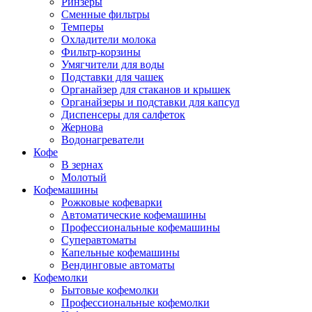
Ринзеры
Сменные фильтры
Темперы
Охладители молока
Фильтр-корзины
Умягчители для воды
Подставки для чашек
Органайзер для стаканов и крышек
Органайзеры и подставки для капсул
Диспенсеры для салфеток
Жернова
Водонагреватели
Кофе
В зернах
Молотый
Кофемашины
Рожковые кофеварки
Автоматические кофемашины
Профессиональные кофемашины
Суперавтоматы
Капельные кофемашины
Вендинговые автоматы
Кофемолки
Бытовые кофемолки
Профессиональные кофемолки