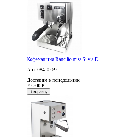
Кофемашина Rancilio miss Silvia E
Арт. 084a0269
Доставим:
в понедельник
79 200
Р
В корзину