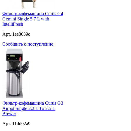
Фильтр-кофемашина Curtis G4
Gemini Single 5.7 L with
IntelliFresh
Арт. 1ee3039c
Сообщить о поступление
Фильтр-кофемашина Curtis G3
Airpot Single 2.2 L To 2.5 L
Brewer
Арт. 11dd02a9