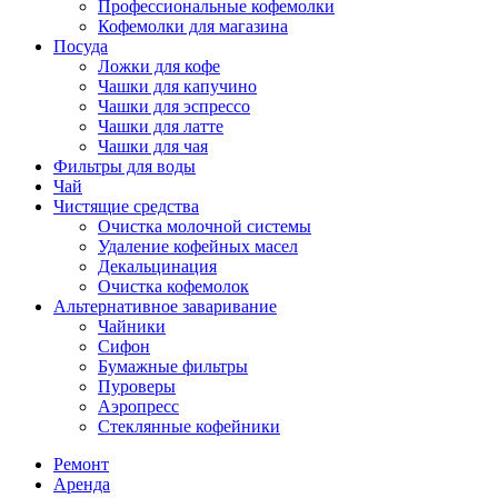
Профессиональные кофемолки
Кофемолки для магазина
Посуда
Ложки для кофе
Чашки для капучино
Чашки для эспрессо
Чашки для латте
Чашки для чая
Фильтры для воды
Чай
Чистящие средства
Очистка молочной системы
Удаление кофейных масел
Декальцинация
Очистка кофемолок
Альтернативное заваривание
Чайники
Сифон
Бумажные фильтры
Пуроверы
Аэропресс
Стеклянные кофейники
Ремонт
Аренда