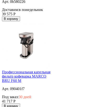
Арт. 0b580226
Доставим:
в понедельник
39 575
Р
В корзину
Профессиональная капельная
фильтр кофеварка MARCO
BRU F60 M
Арт. 090401f7
Под заказ:
30 дней
41 717
Р
В корзину