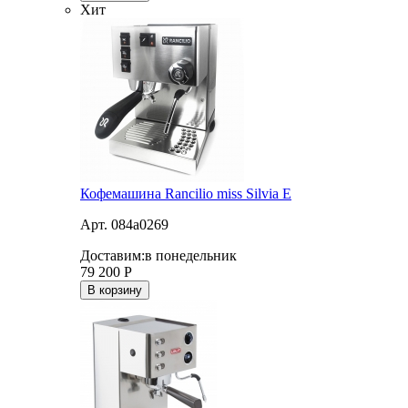
Хит
Кофемашина Rancilio miss Silvia E
Арт. 084a0269
Доставим:
в понедельник
79 200
Р
В корзину