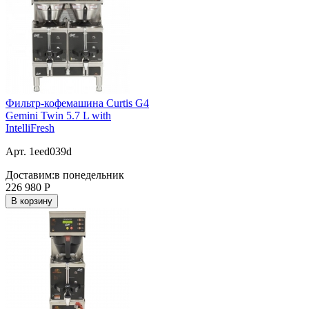
Фильтр-кофемашина Curtis G4
Gemini Twin 5.7 L with
IntelliFresh
Арт. 1eed039d
Доставим:
в понедельник
226 980
Р
В корзину