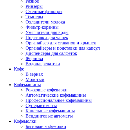
Разное
Ринзеры
Сменные фильтры
Темперы
Охладители молока
Фильтр-корзины
Умягчители для воды
Подставки для чашек
Органайзер для стаканов и крышек
Органайзеры и подставки для капсул
Диспенсеры для салфеток
Жернова
Водонагреватели
Кофе
В зернах
Молотый
Кофемашины
Рожковые кофеварки
Автоматические кофемашины
Профессиональные кофемашины
Суперавтоматы
Капельные кофемашины
Вендинговые автоматы
Кофемолки
Бытовые кофемолки