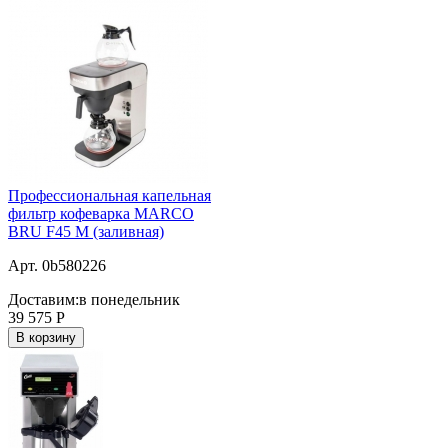
Профессиональная капельная
фильтр кофеварка MARCO
BRU F45 M (заливная)
Арт. 0b580226
Доставим:
в понедельник
39 575
Р
В корзину