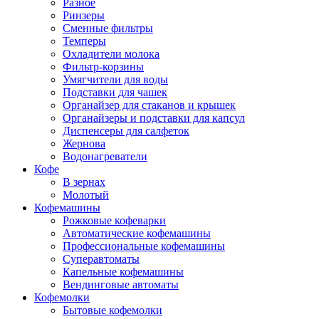
Разное
Ринзеры
Сменные фильтры
Темперы
Охладители молока
Фильтр-корзины
Умягчители для воды
Подставки для чашек
Органайзер для стаканов и крышек
Органайзеры и подставки для капсул
Диспенсеры для салфеток
Жернова
Водонагреватели
Кофе
В зернах
Молотый
Кофемашины
Рожковые кофеварки
Автоматические кофемашины
Профессиональные кофемашины
Суперавтоматы
Капельные кофемашины
Вендинговые автоматы
Кофемолки
Бытовые кофемолки