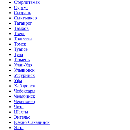
Стерлитамак
Сургут
Сызрань
Сыктывкар
Таганрог
Тамбов
Тверь
Тольятти
Томск
Туапсе
Тула
Тюмень
Улан-Удэ
Ульяновск
Уссурийск
Уфа
Хабаровск
Чебоксары
Челябинск
Череповец
Чита
Шахты
Энгельс
Южно-Сахалинск
Ялта