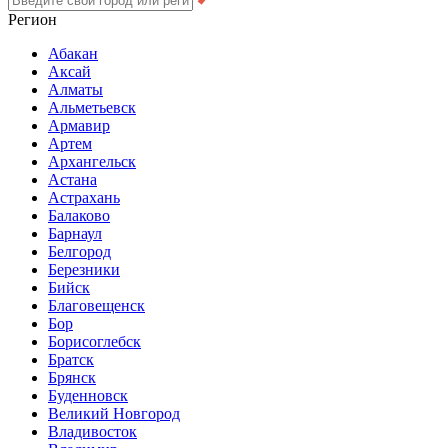
Регион
Абакан
Аксай
Алматы
Альметьевск
Армавир
Артем
Архангельск
Астана
Астрахань
Балаково
Барнаул
Белгород
Березники
Бийск
Благовещенск
Бор
Борисоглебск
Братск
Брянск
Буденновск
Великий Новгород
Владивосток