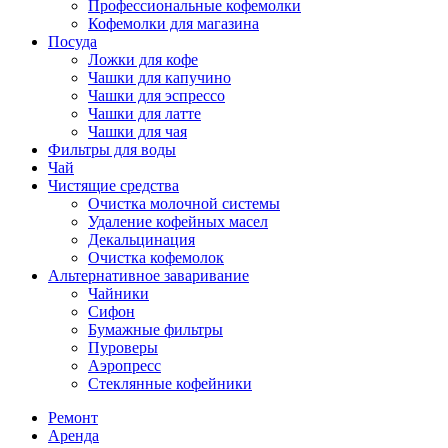
Профессиональные кофемолки
Кофемолки для магазина
Посуда
Ложки для кофе
Чашки для капучино
Чашки для эспрессо
Чашки для латте
Чашки для чая
Фильтры для воды
Чай
Чистящие средства
Очистка молочной системы
Удаление кофейных масел
Декальцинация
Очистка кофемолок
Альтернативное заваривание
Чайники
Сифон
Бумажные фильтры
Пуроверы
Аэропресс
Стеклянные кофейники
Ремонт
Аренда