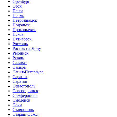
Оренбург
Орск
Пенза
Пермь
Петрозаводск
Подольск
Прокопьевск
Псков
Пятигорск
Россошь
Ростов-на-Дону
Рыбинск
Рязань
Салават
Самара
Санкт-Петербург
Саранск
Саратов
Севастополь
Северодвинск
Симферополь
Смоленск
Сочи
Ставрополь
Старый Оскол