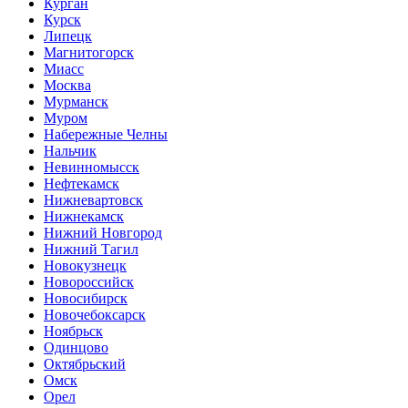
Курган
Курск
Липецк
Магнитогорск
Миасс
Москва
Мурманск
Муром
Набережные Челны
Нальчик
Невинномысск
Нефтекамск
Нижневартовск
Нижнекамск
Нижний Новгород
Нижний Тагил
Новокузнецк
Новороссийск
Новосибирск
Новочебоксарск
Ноябрьск
Одинцово
Октябрьский
Омск
Орел