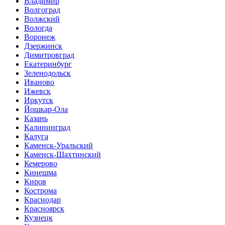
Владимир
Волгоград
Волжский
Вологда
Воронеж
Дзержинск
Димитровград
Екатеринбург
Зеленодольск
Иваново
Ижевск
Иркутск
Йошкар-Ола
Казань
Калининград
Калуга
Каменск-Уральский
Каменск-Шахтинский
Кемерово
Кинешма
Киров
Кострома
Краснодар
Красноярск
Кузнецк