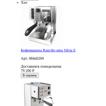
Хит
Кофемашина Rancilio miss Silvia E
Арт. 084a0269
Доставим:
в понедельник
79 200
Р
В корзину