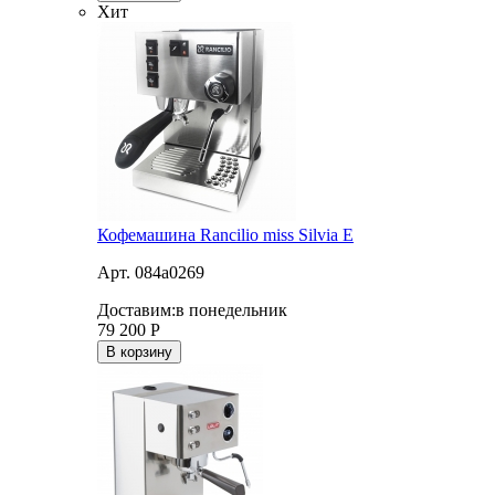
Хит
Кофемашина Rancilio miss Silvia E
Арт. 084a0269
Доставим:
в понедельник
79 200
Р
В корзину