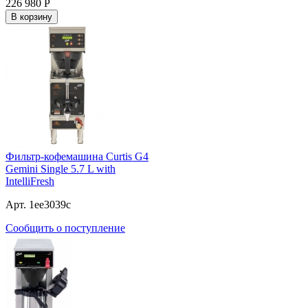
226 980
Р
В корзину
Фильтр-кофемашина Curtis G4
Gemini Single 5.7 L with
IntelliFresh
Арт. 1ee3039c
Сообщить о поступление