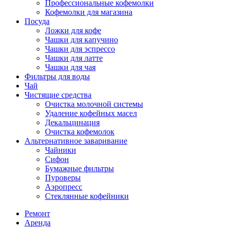
Профессиональные кофемолки
Кофемолки для магазина
Посуда
Ложки для кофе
Чашки для капучино
Чашки для эспрессо
Чашки для латте
Чашки для чая
Фильтры для воды
Чай
Чистящие средства
Очистка молочной системы
Удаление кофейных масел
Декальцинация
Очистка кофемолок
Альтернативное заваривание
Чайники
Сифон
Бумажные фильтры
Пуроверы
Аэропресс
Стеклянные кофейники
Ремонт
Аренда