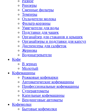
Разное
Ринзеры
Сменные фильтры
Темперы
Охладители молока
Фильтр-корзины
Умягчители для воды
Подставки для чашек
Органайзер для стаканов и крышек
Органайзеры и подставки для капсул
Диспенсеры для салфеток
Жернова
Водонагреватели
Кофе
В зернах
Молотый
Кофемашины
Рожковые кофеварки
Автоматические кофемашины
Профессиональные кофемашины
Суперавтоматы
Капельные кофемашины
Вендинговые автоматы
Кофемолки
Бытовые кофемолки