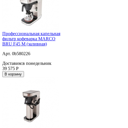
Профессиональная капельная
фильтр кофеварка MARCO
BRU F45 M (заливная)
Арт. 0b580226
Доставим:
в понедельник
39 575
Р
В корзину