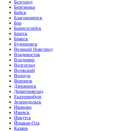
Белгород
Березники
Бийск
Благовещенск
Бор
Борисоглебск
Братск
Брянск
Буденновск
Великий Новгород
Владивосток
Владимир
Волгоград
Волжский
Вологда
Воронеж
Дзержинск
Димитровград
Екатеринбург
Зеленодольск
Иваново
Ижевск
Иркутск
Йошкар-Ола
Казань