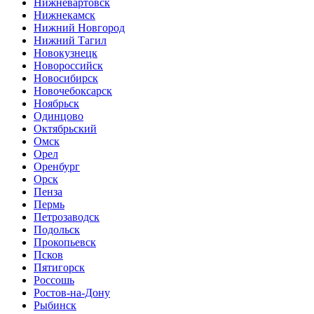
Нижневартовск
Нижнекамск
Нижний Новгород
Нижний Тагил
Новокузнецк
Новороссийск
Новосибирск
Новочебоксарск
Ноябрьск
Одинцово
Октябрьский
Омск
Орел
Оренбург
Орск
Пенза
Пермь
Петрозаводск
Подольск
Прокопьевск
Псков
Пятигорск
Россошь
Ростов-на-Дону
Рыбинск