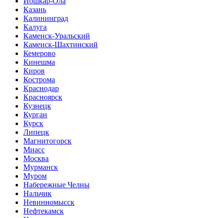
Йошкар-Ола
Казань
Калининград
Калуга
Каменск-Уральский
Каменск-Шахтинский
Кемерово
Кинешма
Киров
Кострома
Краснодар
Красноярск
Кузнецк
Курган
Курск
Липецк
Магнитогорск
Миасс
Москва
Мурманск
Муром
Набережные Челны
Нальчик
Невинномысск
Нефтекамск