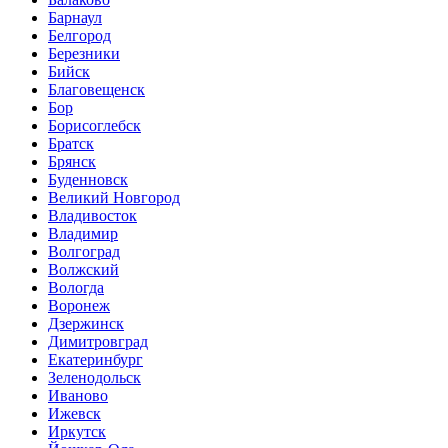
Барнаул
Белгород
Березники
Бийск
Благовещенск
Бор
Борисоглебск
Братск
Брянск
Буденновск
Великий Новгород
Владивосток
Владимир
Волгоград
Волжский
Вологда
Воронеж
Дзержинск
Димитровград
Екатеринбург
Зеленодольск
Иваново
Ижевск
Иркутск