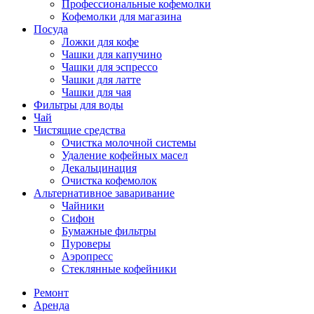
Профессиональные кофемолки
Кофемолки для магазина
Посуда
Ложки для кофе
Чашки для капучино
Чашки для эспрессо
Чашки для латте
Чашки для чая
Фильтры для воды
Чай
Чистящие средства
Очистка молочной системы
Удаление кофейных масел
Декальцинация
Очистка кофемолок
Альтернативное заваривание
Чайники
Сифон
Бумажные фильтры
Пуроверы
Аэропресс
Стеклянные кофейники
Ремонт
Аренда