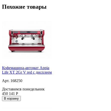
Похожие товары
Кофемашина-автомат Appia
Life XT 2Gr V red с дисплеем
Арт. 168250
Доставим:
в понедельник
450 141
Р
В корзину