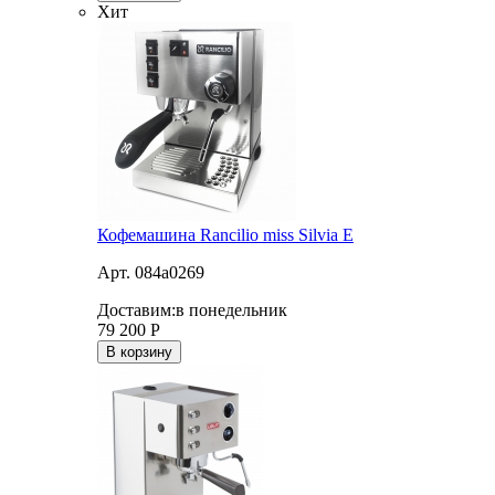
Хит
Кофемашина Rancilio miss Silvia E
Арт. 084a0269
Доставим:
в понедельник
79 200
Р
В корзину