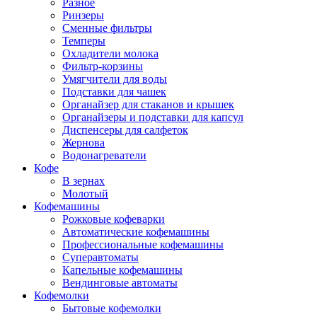
Разное
Ринзеры
Сменные фильтры
Темперы
Охладители молока
Фильтр-корзины
Умягчители для воды
Подставки для чашек
Органайзер для стаканов и крышек
Органайзеры и подставки для капсул
Диспенсеры для салфеток
Жернова
Водонагреватели
Кофе
В зернах
Молотый
Кофемашины
Рожковые кофеварки
Автоматические кофемашины
Профессиональные кофемашины
Суперавтоматы
Капельные кофемашины
Вендинговые автоматы
Кофемолки
Бытовые кофемолки