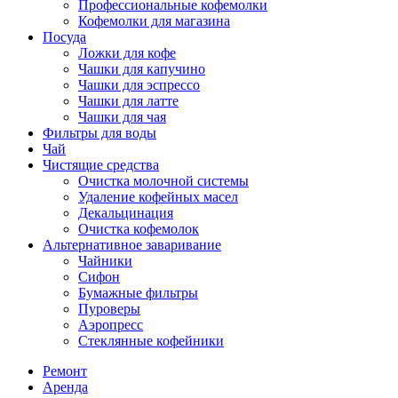
Профессиональные кофемолки
Кофемолки для магазина
Посуда
Ложки для кофе
Чашки для капучино
Чашки для эспрессо
Чашки для латте
Чашки для чая
Фильтры для воды
Чай
Чистящие средства
Очистка молочной системы
Удаление кофейных масел
Декальцинация
Очистка кофемолок
Альтернативное заваривание
Чайники
Сифон
Бумажные фильтры
Пуроверы
Аэропресс
Стеклянные кофейники
Ремонт
Аренда