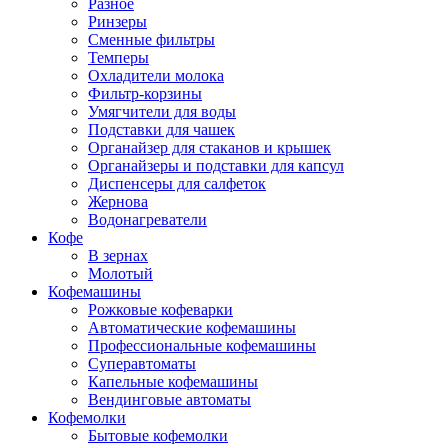
Разное
Ринзеры
Сменные фильтры
Темперы
Охладители молока
Фильтр-корзины
Умягчители для воды
Подставки для чашек
Органайзер для стаканов и крышек
Органайзеры и подставки для капсул
Диспенсеры для салфеток
Жернова
Водонагреватели
Кофе
В зернах
Молотый
Кофемашины
Рожковые кофеварки
Автоматические кофемашины
Профессиональные кофемашины
Суперавтоматы
Капельные кофемашины
Вендинговые автоматы
Кофемолки
Бытовые кофемолки