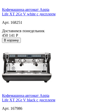
Кофемашина-автомат Appia
Life XT 2Gr V white с дисплеем
Арт. 168251
Доставим:
в понедельник
450 141
Р
В корзину
Кофемашина-автомат Appia
Life XT 2Gr V black с дисплеем
Арт. 167986