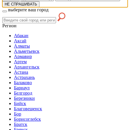
НЕ СПРАШИВАТЬ
выберите ваш город
Регион
Абакан
Аксай
Алматы
Альметьевск
Армавир
Артем
Архангельск
Астана
Астрахань
Балаково
Барнаул
Белгород
Березники
Бийск
Благовещенск
Бор
Борисоглебск
Братск
Брянск