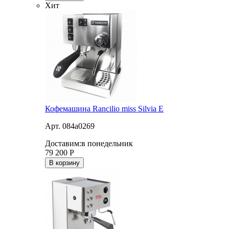
Хит
Кофемашина Rancilio miss Silvia E
Арт. 084a0269
Доставим:
в понедельник
79 200
Р
В корзину