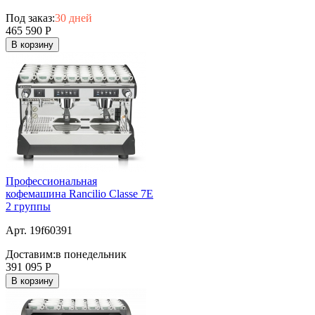
Под заказ:
30 дней
465 590
Р
В корзину
Профессиональная
кофемашина Rancilio Classe 7E
2 группы
Арт. 19f60391
Доставим:
в понедельник
391 095
Р
В корзину