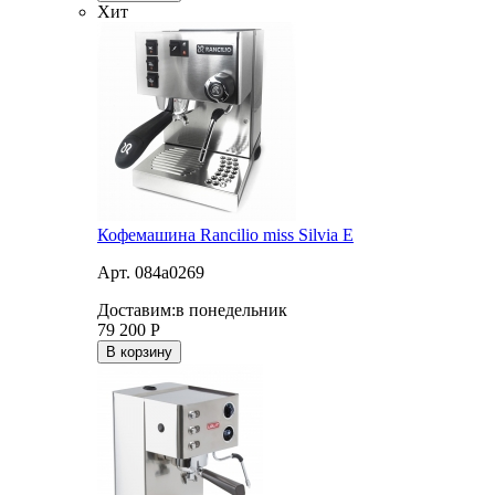
Хит
Кофемашина Rancilio miss Silvia E
Арт. 084a0269
Доставим:
в понедельник
79 200
Р
В корзину