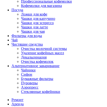
Профессиональные кофемолки
Кофемолки для магазина
Посуда
Ложки для кофе
Чашки для капучино
Чашки для эспрессо
Чашки для латте
Чашки для чая
Фильтры для воды
Чай
Чистящие средства
Очистка молочной системы
Удаление кофейных масел
Декальцинация
Очистка кофемолок
Альтернативное заваривание
Чайники
Сифон
Бумажные фильтры
Пуроверы
Аэропресс
Стеклянные кофейники
Ремонт
Аренда