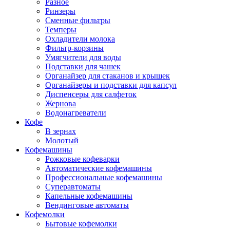
Разное
Ринзеры
Сменные фильтры
Темперы
Охладители молока
Фильтр-корзины
Умягчители для воды
Подставки для чашек
Органайзер для стаканов и крышек
Органайзеры и подставки для капсул
Диспенсеры для салфеток
Жернова
Водонагреватели
Кофе
В зернах
Молотый
Кофемашины
Рожковые кофеварки
Автоматические кофемашины
Профессиональные кофемашины
Суперавтоматы
Капельные кофемашины
Вендинговые автоматы
Кофемолки
Бытовые кофемолки