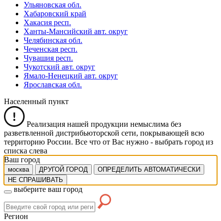
Ульяновская обл.
Хабаровский край
Хакасия респ.
Ханты-Мансийский авт. округ
Челябинская обл.
Чеченская респ.
Чувашия респ.
Чукотский авт. округ
Ямало-Ненецкий авт. округ
Ярославская обл.
Населенный пункт
Реализация нашей продукции немыслима без
разветвленной дистрибьюторской сети, покрывающей всю
территорию России. Все что от Вас нужно -
выбрать город из
списка слева
Ваш город
москва
ДРУГОЙ ГОРОД
ОПРЕДЕЛИТЬ АВТОМАТИЧЕСКИ
НЕ СПРАШИВАТЬ
выберите ваш город
Регион