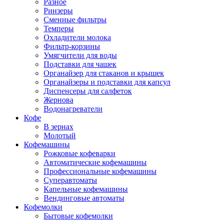
Разное
Ринзеры
Сменные фильтры
Темперы
Охладители молока
Фильтр-корзины
Умягчители для воды
Подставки для чашек
Органайзер для стаканов и крышек
Органайзеры и подставки для капсул
Диспенсеры для салфеток
Жернова
Водонагреватели
Кофе
В зернах
Молотый
Кофемашины
Рожковые кофеварки
Автоматические кофемашины
Профессиональные кофемашины
Суперавтоматы
Капельные кофемашины
Вендинговые автоматы
Кофемолки
Бытовые кофемолки