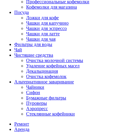
Профессиональные кофемолки
Кофемолки для магазина
Посуда
Ложки для кофе
Чашки для капучино
Чашки для эспрессо
Чашки для латте
Чашки для чая
Фильтры для воды
Чай
Чистящие средства
Очистка молочной системы
Удаление кофейных масел
Декальцинация
Очистка кофемолок
Альтернативное заваривание
Чайники
Сифон
Бумажные фильтры
Пуроверы
Аэропресс
Стеклянные кофейники
Ремонт
Аренда