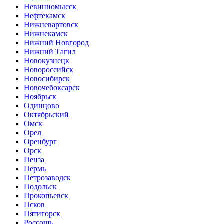
Невинномысск
Нефтекамск
Нижневартовск
Нижнекамск
Нижний Новгород
Нижний Тагил
Новокузнецк
Новороссийск
Новосибирск
Новочебоксарск
Ноябрьск
Одинцово
Октябрьский
Омск
Орел
Оренбург
Орск
Пенза
Пермь
Петрозаводск
Подольск
Прокопьевск
Псков
Пятигорск
Россошь