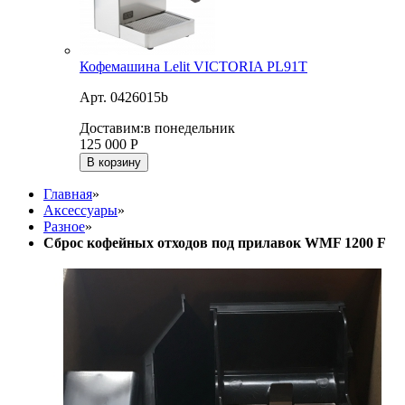
Кофемашина Lelit VICTORIA PL91T
Арт. 0426015b
Доставим:
в понедельник
125 000
Р
В корзину
Главная
»
Аксессуары
»
Разное
»
Сброс кофейных отходов под прилавок WMF 1200 F