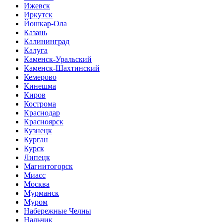
Ижевск
Иркутск
Йошкар-Ола
Казань
Калининград
Калуга
Каменск-Уральский
Каменск-Шахтинский
Кемерово
Кинешма
Киров
Кострома
Краснодар
Красноярск
Кузнецк
Курган
Курск
Липецк
Магнитогорск
Миасс
Москва
Мурманск
Муром
Набережные Челны
Нальчик