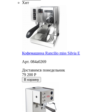
Хит
Кофемашина Rancilio miss Silvia E
Арт. 084a0269
Доставим:
в понедельник
79 200
Р
В корзину