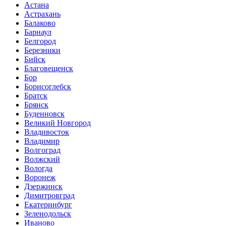
Астана
Астрахань
Балаково
Барнаул
Белгород
Березники
Бийск
Благовещенск
Бор
Борисоглебск
Братск
Брянск
Буденновск
Великий Новгород
Владивосток
Владимир
Волгоград
Волжский
Вологда
Воронеж
Дзержинск
Димитровград
Екатеринбург
Зеленодольск
Иваново