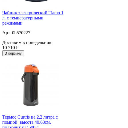
Чайник электрический Tiamo 1
л. c температурными
режимами
Арт. 0b570227
Доставим:
в понедельник
10 710
Р
В корзину
Термос Curtris на 2,2 литра с
помпой, высота 40,63см,
подходит к D500 с