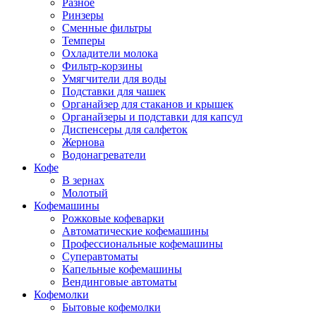
Разное
Ринзеры
Сменные фильтры
Темперы
Охладители молока
Фильтр-корзины
Умягчители для воды
Подставки для чашек
Органайзер для стаканов и крышек
Органайзеры и подставки для капсул
Диспенсеры для салфеток
Жернова
Водонагреватели
Кофе
В зернах
Молотый
Кофемашины
Рожковые кофеварки
Автоматические кофемашины
Профессиональные кофемашины
Суперавтоматы
Капельные кофемашины
Вендинговые автоматы
Кофемолки
Бытовые кофемолки