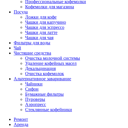
Профессиональные кофемолки
Кофемолки для магазина
Посуда
Ложки для кофе
Чашки для капучино
Чашки для эспрессо
Чашки для латте
Чашки для чая
Фильтры для воды
Чай
Чистящие средства
Очистка молочной системы
Удаление кофейных масел
Декальцинация
Очистка кофемолок
Альтернативное заваривание
Чайники
Сифон
Бумажные фильтры
Пуроверы
Аэропресс
Стеклянные кофейники
Ремонт
Аренда