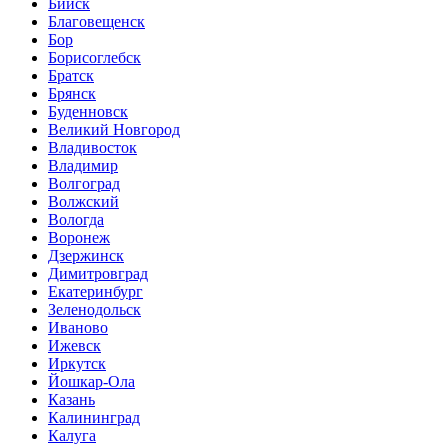
Бийск
Благовещенск
Бор
Борисоглебск
Братск
Брянск
Буденновск
Великий Новгород
Владивосток
Владимир
Волгоград
Волжский
Вологда
Воронеж
Дзержинск
Димитровград
Екатеринбург
Зеленодольск
Иваново
Ижевск
Иркутск
Йошкар-Ола
Казань
Калининград
Калуга