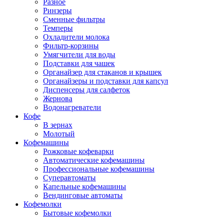
Разное
Ринзеры
Сменные фильтры
Темперы
Охладители молока
Фильтр-корзины
Умягчители для воды
Подставки для чашек
Органайзер для стаканов и крышек
Органайзеры и подставки для капсул
Диспенсеры для салфеток
Жернова
Водонагреватели
Кофе
В зернах
Молотый
Кофемашины
Рожковые кофеварки
Автоматические кофемашины
Профессиональные кофемашины
Суперавтоматы
Капельные кофемашины
Вендинговые автоматы
Кофемолки
Бытовые кофемолки