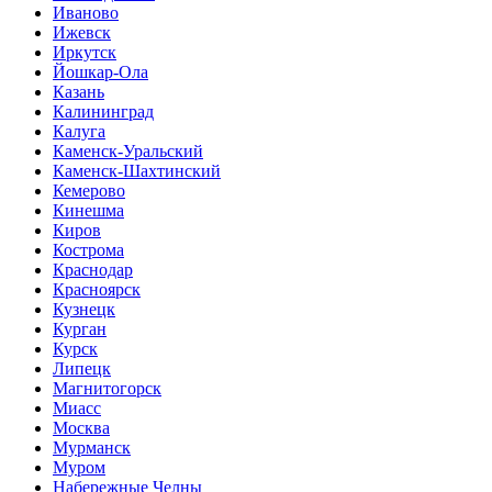
Иваново
Ижевск
Иркутск
Йошкар-Ола
Казань
Калининград
Калуга
Каменск-Уральский
Каменск-Шахтинский
Кемерово
Кинешма
Киров
Кострома
Краснодар
Красноярск
Кузнецк
Курган
Курск
Липецк
Магнитогорск
Миасс
Москва
Мурманск
Муром
Набережные Челны