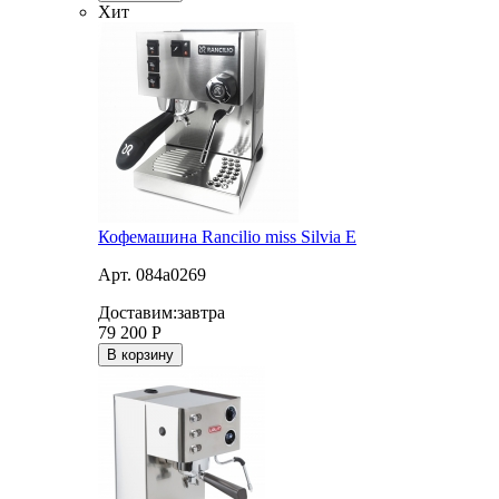
Хит
Кофемашина Rancilio miss Silvia E
Арт. 084a0269
Доставим:
завтра
79 200
Р
В корзину