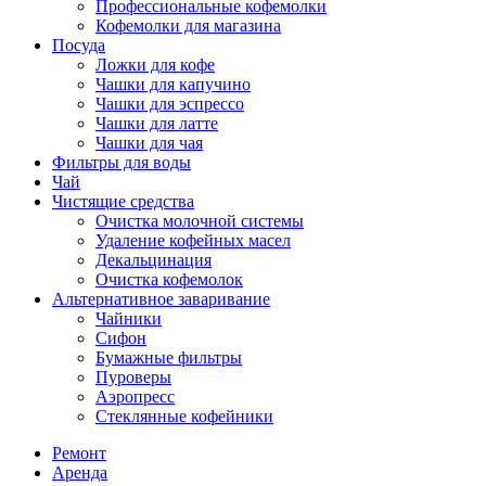
Профессиональные кофемолки
Кофемолки для магазина
Посуда
Ложки для кофе
Чашки для капучино
Чашки для эспрессо
Чашки для латте
Чашки для чая
Фильтры для воды
Чай
Чистящие средства
Очистка молочной системы
Удаление кофейных масел
Декальцинация
Очистка кофемолок
Альтернативное заваривание
Чайники
Сифон
Бумажные фильтры
Пуроверы
Аэропресс
Стеклянные кофейники
Ремонт
Аренда