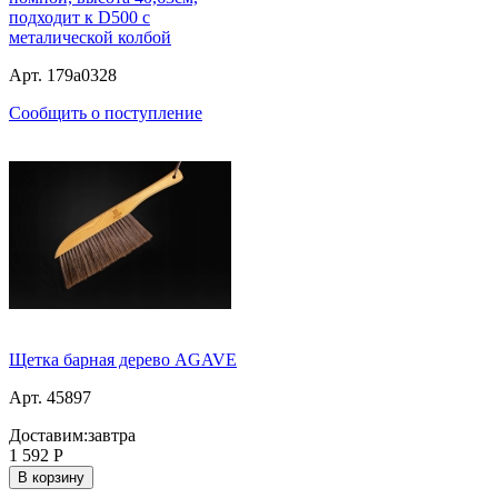
подходит к D500 с
металической колбой
Арт. 179a0328
Сообщить о поступление
Щетка барная дерево AGAVE
Арт. 45897
Доставим:
завтра
1 592
Р
В корзину