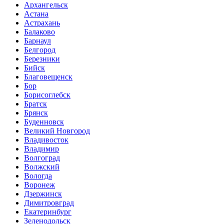
Архангельск
Астана
Астрахань
Балаково
Барнаул
Белгород
Березники
Бийск
Благовещенск
Бор
Борисоглебск
Братск
Брянск
Буденновск
Великий Новгород
Владивосток
Владимир
Волгоград
Волжский
Вологда
Воронеж
Дзержинск
Димитровград
Екатеринбург
Зеленодольск