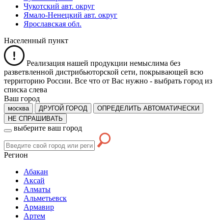
Чукотский авт. округ
Ямало-Ненецкий авт. округ
Ярославская обл.
Населенный пункт
Реализация нашей продукции немыслима без
разветвленной дистрибьюторской сети, покрывающей всю
территорию России. Все что от Вас нужно -
выбрать город из
списка слева
Ваш город
москва
ДРУГОЙ ГОРОД
ОПРЕДЕЛИТЬ АВТОМАТИЧЕСКИ
НЕ СПРАШИВАТЬ
выберите ваш город
Регион
Абакан
Аксай
Алматы
Альметьевск
Армавир
Артем