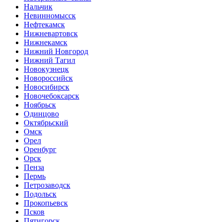
Нальчик
Невинномысск
Нефтекамск
Нижневартовск
Нижнекамск
Нижний Новгород
Нижний Тагил
Новокузнецк
Новороссийск
Новосибирск
Новочебоксарск
Ноябрьск
Одинцово
Октябрьский
Омск
Орел
Оренбург
Орск
Пенза
Пермь
Петрозаводск
Подольск
Прокопьевск
Псков
Пятигорск