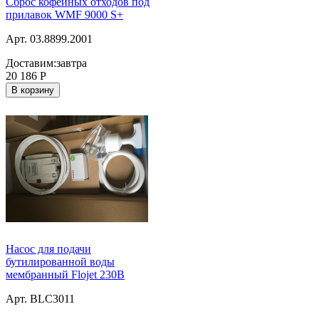
Сброс кофейных отходов под
прилавок WMF 9000 S+
Арт. 03.8899.2001
Доставим:
завтра
20 186
Р
В корзину
Насос для подачи
бутилированной воды
мембранный Flojet 230В
Арт. BLC3011