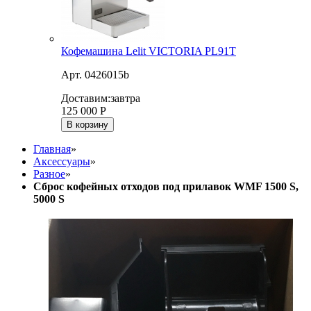
Кофемашина Lelit VICTORIA PL91T
Арт. 0426015b
Доставим:
завтра
125 000
Р
В корзину
Главная
»
Аксессуары
»
Разное
»
Сброс кофейных отходов под прилавок WMF 1500 S,
5000 S