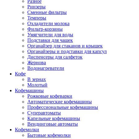
Разное
Ринзеры
Сменные фильтры
Темперы
Охладители молока
Фильтр-корзины
Умягчители для воды
Подставки для чашек
Органайзер для стаканов и крышек
Органайзеры и подставки для капсул
Диспенсеры для салфеток
Жернова
Водонагреватели
Кофе
В зернах
Молотый
Кофемашины
Рожковые кофеварки
Автоматические кофемашины
Профессиональные кофемашины
Суперавтоматы
Капельные кофемашины
Вендинговые автоматы
Кофемолки
Бытовые кофемолки