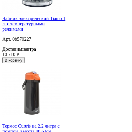
Чайник электрический Tiamo 1
л. c температурными
режимами
Арт. 0b570227
Доставим:
завтра
10 710
Р
В корзину
Термос Curtris на 2,2 литра с
помпой, высота 40,63см,