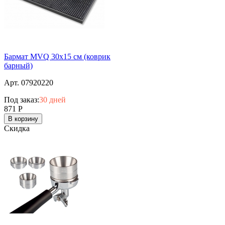
Бармат MVQ 30х15 см (коврик
барный)
Арт. 07920220
Под заказ:
30 дней
871
Р
В корзину
Скидка