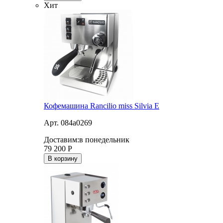
Хит
Кофемашина Rancilio miss Silvia E
Арт. 084a0269
Доставим:
в понедельник
79 200
Р
В корзину