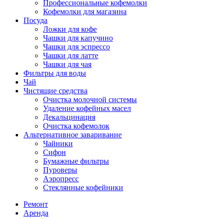
Профессиональные кофемолки
Кофемолки для магазина
Посуда
Ложки для кофе
Чашки для капучино
Чашки для эспрессо
Чашки для латте
Чашки для чая
Фильтры для воды
Чай
Чистящие средства
Очистка молочной системы
Удаление кофейных масел
Декальцинация
Очистка кофемолок
Альтернативное заваривание
Чайники
Сифон
Бумажные фильтры
Пуроверы
Аэропресс
Стеклянные кофейники
Ремонт
Аренда