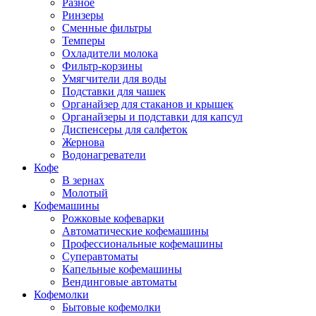
Разное
Ринзеры
Сменные фильтры
Темперы
Охладители молока
Фильтр-корзины
Умягчители для воды
Подставки для чашек
Органайзер для стаканов и крышек
Органайзеры и подставки для капсул
Диспенсеры для салфеток
Жернова
Водонагреватели
Кофе
В зернах
Молотый
Кофемашины
Рожковые кофеварки
Автоматические кофемашины
Профессиональные кофемашины
Суперавтоматы
Капельные кофемашины
Вендинговые автоматы
Кофемолки
Бытовые кофемолки