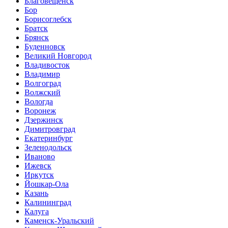
Благовещенск
Бор
Борисоглебск
Братск
Брянск
Буденновск
Великий Новгород
Владивосток
Владимир
Волгоград
Волжский
Вологда
Воронеж
Дзержинск
Димитровград
Екатеринбург
Зеленодольск
Иваново
Ижевск
Иркутск
Йошкар-Ола
Казань
Калининград
Калуга
Каменск-Уральский