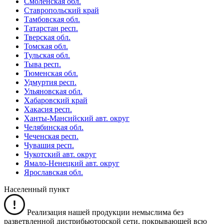
Смоленская обл.
Ставропольский край
Тамбовская обл.
Татарстан респ.
Тверская обл.
Томская обл.
Тульская обл.
Тыва респ.
Тюменская обл.
Удмуртия респ.
Ульяновская обл.
Хабаровский край
Хакасия респ.
Ханты-Мансийский авт. округ
Челябинская обл.
Чеченская респ.
Чувашия респ.
Чукотский авт. округ
Ямало-Ненецкий авт. округ
Ярославская обл.
Населенный пункт
Реализация нашей продукции немыслима без
разветвленной дистрибьюторской сети, покрывающей всю