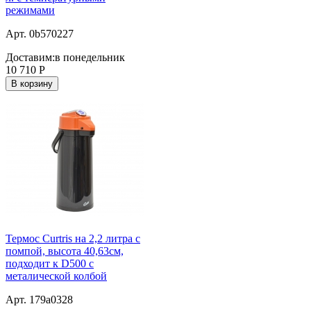
режимами
Арт. 0b570227
Доставим:
в понедельник
10 710
Р
В корзину
Термос Curtris на 2,2 литра с
помпой, высота 40,63см,
подходит к D500 с
металической колбой
Арт. 179a0328