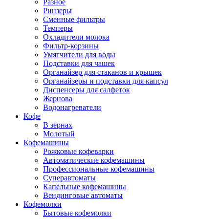
Разное
Ринзеры
Сменные фильтры
Темперы
Охладители молока
Фильтр-корзины
Умягчители для воды
Подставки для чашек
Органайзер для стаканов и крышек
Органайзеры и подставки для капсул
Диспенсеры для салфеток
Жернова
Водонагреватели
Кофе
В зернах
Молотый
Кофемашины
Рожковые кофеварки
Автоматические кофемашины
Профессиональные кофемашины
Суперавтоматы
Капельные кофемашины
Вендинговые автоматы
Кофемолки
Бытовые кофемолки