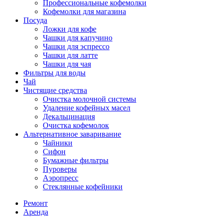
Профессиональные кофемолки
Кофемолки для магазина
Посуда
Ложки для кофе
Чашки для капучино
Чашки для эспрессо
Чашки для латте
Чашки для чая
Фильтры для воды
Чай
Чистящие средства
Очистка молочной системы
Удаление кофейных масел
Декальцинация
Очистка кофемолок
Альтернативное заваривание
Чайники
Сифон
Бумажные фильтры
Пуроверы
Аэропресс
Стеклянные кофейники
Ремонт
Аренда