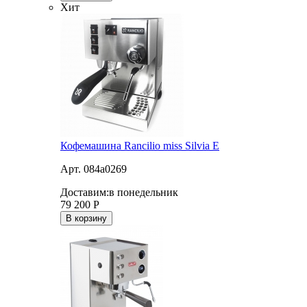
Хит
Кофемашина Rancilio miss Silvia E
Арт. 084a0269
Доставим:
в понедельник
79 200
Р
В корзину