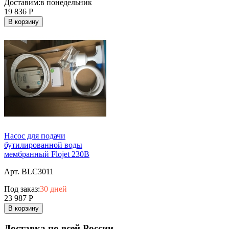
Доставим:
в понедельник
19 836
Р
В корзину
Насос для подачи
бутилированной воды
мембранный Flojet 230В
Арт. BLC3011
Под заказ:
30 дней
23 987
Р
В корзину
Доставка по всей России